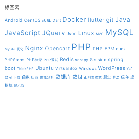
标签云
Docker
Java
git
flutter
Android
CentOS
Dart
cURL
MySQL
JavaScript
JQuery
Linux
Json
MVC
PHP
Nginx
Opencart
PHP-FPM
MySQL优化
PHP7
Redis
spring
Session
PHPStorm
PHP框架
scrapy
PHP调试
boot
Ubuntu
WordPress
VirtualBox
Windows
ThinkPHP
Yaf
数据库
数组
函数
爬虫
缓存
虚
教程
下载
压缩
性能分析
正则表达式
算法
拟机
随机数