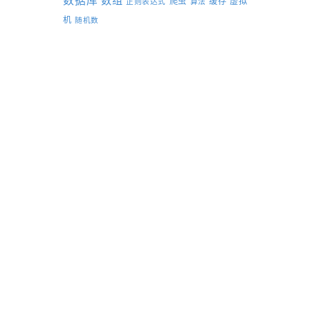
数据库
数组
爬虫
缓存
虚拟
正则表达式
算法
机
随机数