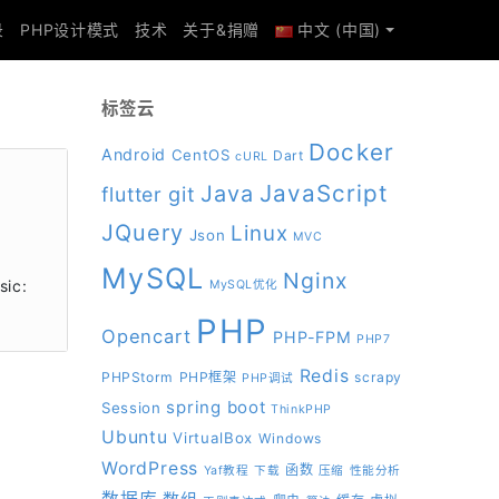
录
PHP设计模式
技术
关于&捐赠
中文 (中国)
标签云
Docker
Android
CentOS
Dart
cURL
JavaScript
Java
git
flutter
JQuery
Linux
Json
MVC
MySQL
Nginx
ic:
MySQL优化
PHP
Opencart
PHP-FPM
PHP7
Redis
PHPStorm
PHP框架
scrapy
PHP调试
spring boot
Session
ThinkPHP
Ubuntu
VirtualBox
Windows
WordPress
函数
Yaf教程
下载
压缩
性能分析