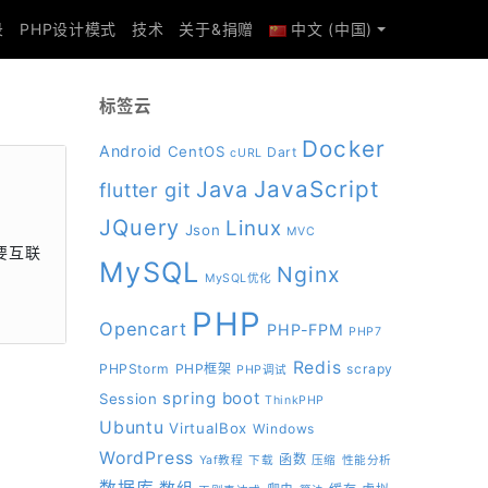
录
PHP设计模式
技术
关于&捐赠
中文 (中国)
标签云
Docker
Android
CentOS
Dart
cURL
JavaScript
Java
git
flutter
JQuery
Linux
Json
MVC
需要互联
MySQL
Nginx
MySQL优化
PHP
Opencart
PHP-FPM
PHP7
Redis
PHPStorm
PHP框架
scrapy
PHP调试
spring boot
Session
ThinkPHP
Ubuntu
VirtualBox
Windows
WordPress
函数
Yaf教程
下载
压缩
性能分析