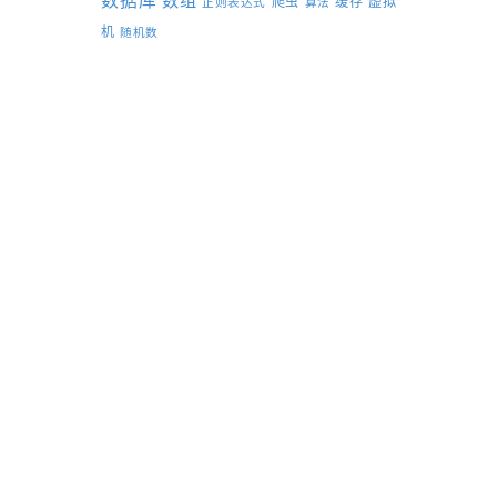
数据库
数组
爬虫
缓存
虚拟
正则表达式
算法
机
随机数