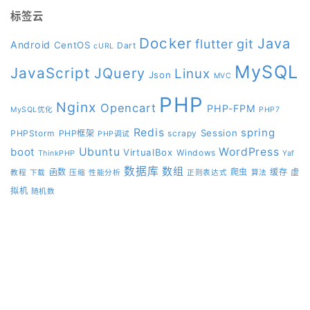
标签云
Docker
Java
git
flutter
Android
CentOS
Dart
cURL
MySQL
JavaScript
JQuery
Linux
Json
MVC
PHP
Nginx
Opencart
PHP-FPM
MySQL优化
PHP7
Redis
spring
Session
PHPStorm
PHP框架
scrapy
PHP调试
boot
Ubuntu
WordPress
VirtualBox
Windows
ThinkPHP
Yaf
数据库
数组
函数
爬虫
缓存
虚
教程
下载
压缩
性能分析
正则表达式
算法
拟机
随机数