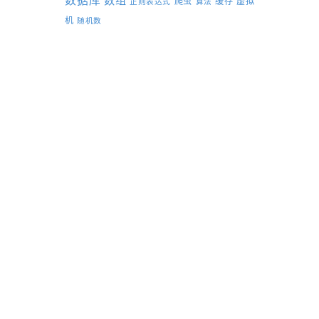
数据库
数组
爬虫
缓存
虚拟
正则表达式
算法
机
随机数