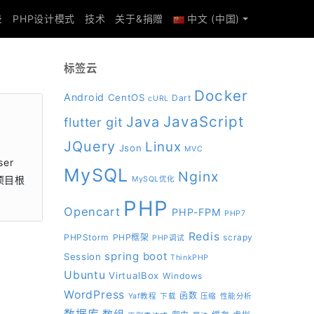
录
PHP设计模式
技术
关于&捐赠
中文 (中国)
标签云
Docker
Android
CentOS
Dart
cURL
JavaScript
Java
git
flutter
JQuery
Linux
Json
MVC
er
MySQL
Nginx
入项目根
MySQL优化
PHP
Opencart
PHP-FPM
PHP7
Redis
PHPStorm
PHP框架
scrapy
PHP调试
spring boot
Session
ThinkPHP
Ubuntu
VirtualBox
Windows
WordPress
函数
Yaf教程
下载
压缩
性能分析