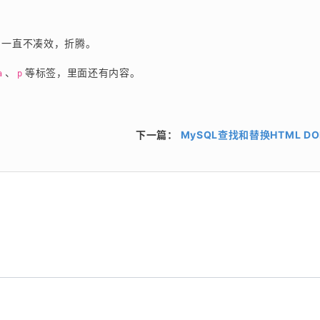
，一直不凑效，折腾。
、
等标签，里面还有内容。
a
p
下一篇：
MySQL查找和替换HTML D