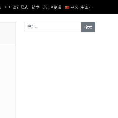
录
PHP设计模式
技术
关于&捐赠
中文 (中国)