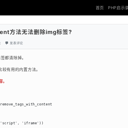
首页
PHP启示
content方法无法删除img标签?
虫
发表评论
标签都清除掉。
比较有用的内置方法。
容。
remove_tags_with_content

('script', 'iframe'))