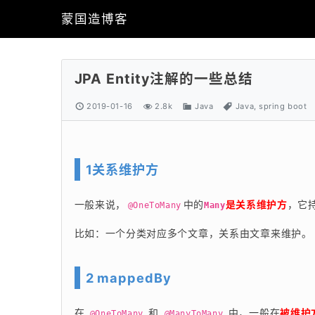
蒙国造博客
JPA Entity注解的一些总结
2019-01-16
2.8k
Java
Java
,
spring boot
1关系维护方
一般来说，
中的
是关系维护方
，它
@OneToMany
Many
比如：一个分类对应多个文章，关系由文章来维护。
2 mappedBy
在 
 和 
 中，一般在
被维护
@OneToMany
@ManyToMany