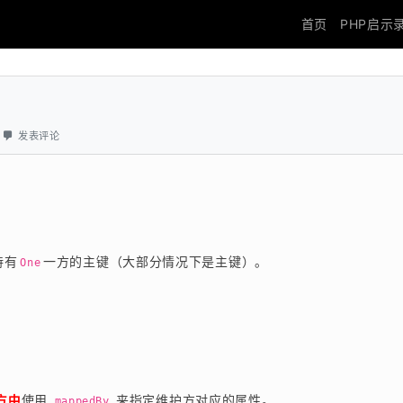
首页
PHP启示
发表评论
持有
一方的主键（大部分情况下是主键）。
One
方中
使用 
 来指定维护方对应的属性。
mappedBy