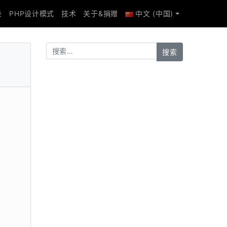
录
PHP设计模式
技术
关于&捐赠
中文 (中国)