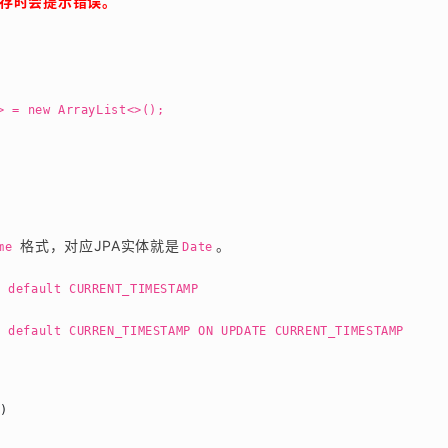
存时会提示错误。
> = new ArrayList<>();
 格式，对应JPA实体就是
。
me
Date
l default CURRENT_TIMESTAMP
l default CURREN_TIMESTAMP ON UPDATE CURRENT_TIMESTAMP
e)