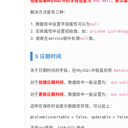
但是如果MySQL中的字段设置为
，那么保
 not null
解决方法是有三种：
数据库中设置字段属性可以为
null
实体属性中设置初始值，如：
private List<blog
或者在service层中处理
值。
null
5 日期时间
关于日期时间的字段，在MySQL中我喜欢用 
Dateti
对于
创建日期时间
，数据库中一般设置为：
not nul
对于
更新日期时间
，数据库中一般设置为：
not nul
这样在保存时会提示数据库异常，可以加上：
@Column(insertable = false, updatable = fals
不用jpa更新，让MySQL操作。