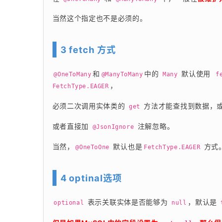
当然这个指定也不是必须的。
3 fetch 方式
和
中的 
 默认使用
@OneToMany
@ManyToMany
Many
 f
，
FetchType.EAGER
必须二次调用实体类的 
 方法才能查找到数据，或
get
或者直接加 
 注解忽略。
@JsonIgnore
当然，
 默认也是
 方式
@OneToOne
FetchType.EAGER
4 optinal选项
 表示关联实体是否能够为 
，默认是 
optional
null