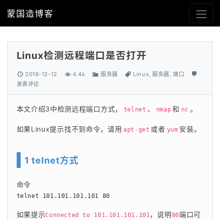
蒙国造博客
Linux检测远程端口是否打开
2016-12-12
4.4k
服务器
Linux
,
服务器
,
端口
发表评论
本文介绍3中检测远程端口方式，
、
和
。
telnet
nmap
nc
如果Linux提示找不到命令，请用
或者
安装。
apt-get
yum
1 telnet方式
命令
telnet 101.101.101.101 80
如果提示
，说明
端口可
Connected to 101.101.101.101
80