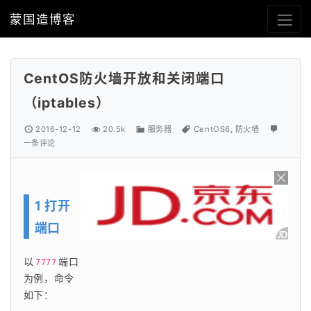
蒙国造博客
CentOS防火墙开放和关闭端口
（iptables）
2016-12-12
20.5k
服务器
CentOS6
,
防火墙
一条评论
1 打开
端口
以
端口
7777
为例，命令
如下：