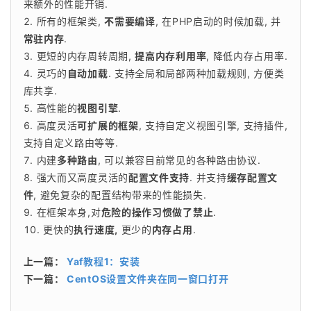
来额外的性能开销.
所有的框架类,
不需要编译
, 在PHP启动的时候加载, 并
常驻内存
.
更短的内存周转周期,
提高内存利用率
, 降低内存占用率.
灵巧的
自动加载
. 支持全局和局部两种加载规则, 方便类
库共享.
高性能的
视图引擎
.
高度灵活
可扩展的框架
, 支持自定义视图引擎, 支持插件,
支持自定义路由等等.
内建
多种路由
, 可以兼容目前常见的各种路由协议.
强大而又高度灵活的
配置文件支持
. 并支持
缓存配置文
件
, 避免复杂的配置结构带来的性能损失.
在框架本身,对
危险的操作习惯做了禁止
.
更快的
执行速度,
更少的
内存占用
.
上一篇：
Yaf教程1：安装
下一篇：
CentOS设置文件夹在同一窗口打开