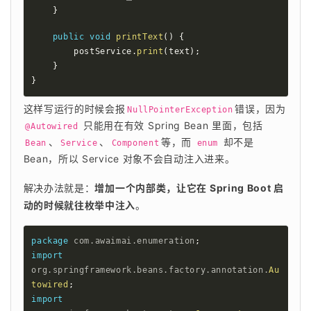
}
public
void
printText
(
)
{
        postService
.
print
(
text
)
;
}
}
这样写运行的时候会报
错误，因为 
NullPointerException
 只能用在有效 Spring Bean 里面，包括
@Autowired
、
、
等，而 
 却不是 
Bean
Service
Component
enum
Bean，所以 Service 对象不会自动注入进来。
解决办法就是：
增加一个内部类，让它在 Spring Boot 启
动的时候就往枚举中注入
。
package
com
.
awaimai
.
enumeration
;
import
org
.
springframework
.
beans
.
factory
.
annotation
.
Au
towired
;
import