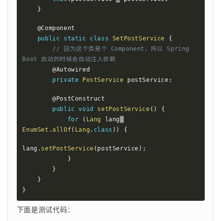
}
@Component
public
static
class
SetPostService
{
// 因为这个类是个 Component，所以 Spring 
Boot 启动的时候会自动注入依赖
@Autowired
private
PostService
 postService
;
@PostConstruct
public
void
setPostService
(
)
{
for
(
Lang
 lang
:
EnumSet
.
allOf
(
Lang
.
class
)
)
{
lang
.
setPostService
(
postService
)
;
}
}
}
}
下面是测试代码：