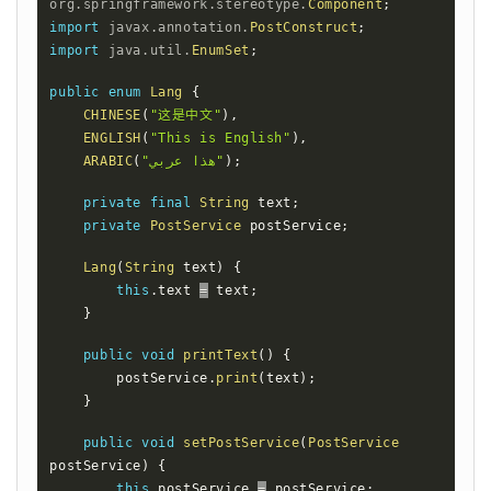
org
.
springframework
.
stereotype
.
Component
;
import
javax
.
annotation
.
PostConstruct
;
import
java
.
util
.
EnumSet
;
public
enum
Lang
{
CHINESE
(
"这是中文"
)
,
ENGLISH
(
"This is English"
)
,
ARABIC
(
"هذا عربي"
)
;
private
final
String
 text
;
private
PostService
 postService
;
Lang
(
String
 text
)
{
this
.
text 
=
 text
;
}
public
void
printText
(
)
{
        postService
.
print
(
text
)
;
}
public
void
setPostService
(
PostService
postService
)
{
this
.
postService 
=
 postService
;