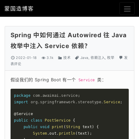
蒙国造博客
Spring 中如何通过 Autowired 往 Java
枚举中注入 Service 依赖？
2022-01-18
3.1k
技术
Java
,
依赖注入
,
枚举
发
表评论
假设我们的 Spring Boot 有一个 
 类：
Service
package
com
.
awaimai
.
service
;
import
org
.
springframework
.
stereotype
.
Service
;
@Service
public
class
PostService
{
public
void
print
(
String
 text
)
{
System
.
out
.
println
(
text
)
;