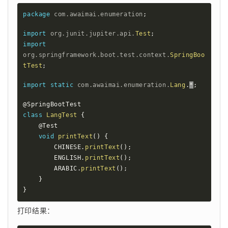
package
com
.
awaimai
.
enumeration
;
import
org
.
junit
.
jupiter
.
api
.
Test
;
import
org
.
springframework
.
boot
.
test
.
context
.
SpringBoo
tTest
;
import
static
com
.
awaimai
.
enumeration
.
Lang
.
*
;
@SpringBootTest
class
LangTest
{
@Test
void
printText
(
)
{
        CHINESE
.
printText
(
)
;
        ENGLISH
.
printText
(
)
;
        ARABIC
.
printText
(
)
;
}
}
打印结果：