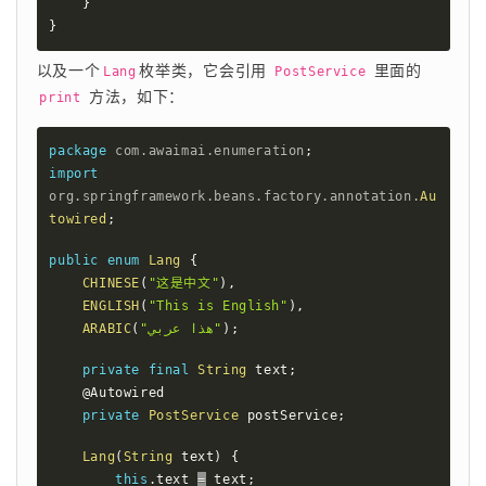
}
}
以及一个
枚举类，它会引用 
 里面的 
Lang
PostService
 方法，如下：
print
package
com
.
awaimai
.
enumeration
;
import
org
.
springframework
.
beans
.
factory
.
annotation
.
Au
towired
;
public
enum
Lang
{
CHINESE
(
"这是中文"
)
,
ENGLISH
(
"This is English"
)
,
ARABIC
(
"هذا عربي"
)
;
private
final
String
 text
;
@Autowired
private
PostService
 postService
;
Lang
(
String
 text
)
{
this
.
text 
=
 text
;