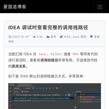
蒙国造博客
IDEA 调试时查看完整的调用栈路径
2022-01-07
5.9k
技术
IDEA
,
Java
,
调试
发表
评论
当我们用 IDEA 对 
、
 或者 
 等所有代码
Java
Python
PHP
进行调试时，查看其
调用栈路径
非常有用，可追溯到代码
的
调用关系
。
如下是 IDEA 默认的调用栈展示方式，非常简单：