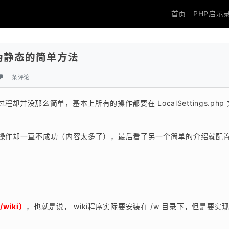
首页
PHP启示
RL伪静态的简单方法
一条评论
过程却并没那么简单，基本上所有的操作都要在 LocalSettings.php
操作却一直不成功（内容太多了），最后看了另一个简单的介绍就配
wiki）
，也就是说， wiki程序实际要安装在 /w 目录下，但是要实