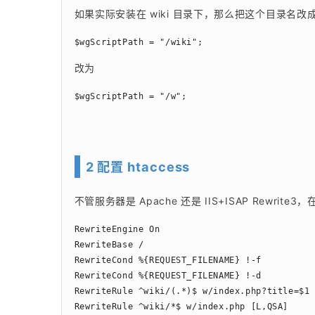
如果实际安装在 wiki 目录下，那么把这个目录名改成 w，
$wgScriptPath = "/wiki";
改为
$wgScriptPath = "/w";
2 配置 htaccess
不管服务器是 Apache 还是 IIS+ISAP Rewri
RewriteEngine On

RewriteBase /

RewriteCond %{REQUEST_FILENAME} !-f

RewriteCond %{REQUEST_FILENAME} !-d

RewriteRule ^wiki/(.*)$ w/index.php?title=$1 
RewriteRule ^wiki/*$ w/index.php [L,QSA]
