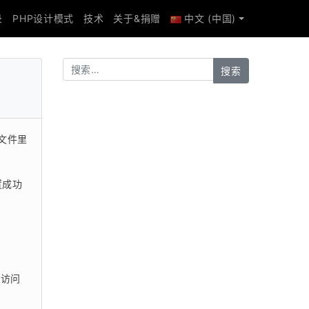
录
PHP设计模式
技术
关于&捐赠
中文 (中国)
 文件里
置成功
现访问