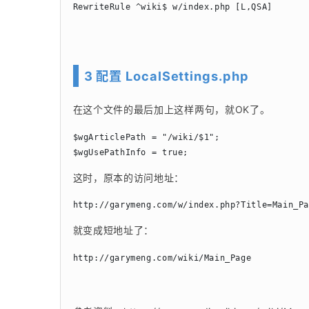
RewriteRule ^wiki$ w/index.php [L,QSA]
3 配置 LocalSettings.php
在这个文件的最后加上这样两句，就OK了。
$wgArticlePath = "/wiki/$1";

$wgUsePathInfo = true;
这时，原本的访问地址：
http://garymeng.com/w/index.php?Title=Main_P
就变成短地址了：
http://garymeng.com/wiki/Main_Page