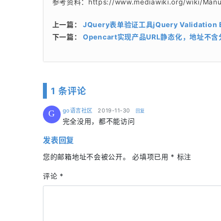
参考资料：https://www.mediawiki.org/wiki/Manual
上一篇：
JQuery表单验证工具jQuery Validatio
下一篇：
Opencart实现产品URL静态化，地址不
1 条评论
says:
go语言社区
2019-11-30
回复
G
完全没用，都不能访问
发表回复
您的邮箱地址不会被公开。
必填项已用
*
标注
评论
*