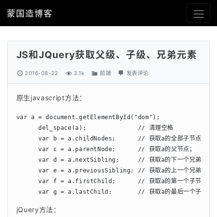
蒙国造博客
JS和JQuery获取父级、子级、兄弟元素
2016-08-22
3.1k
前端
发表评论
原生javascript方法：
var a = document.getElementById("dom");

      del_space(a);              // 清理空格

      var b = a.childNodes;      // 获取a的全部子节点；

      var c = a.parentNode;      // 获取a的父节点；

      var d = a.nextSibling;     // 获取a的下一个兄弟节点

      var e = a.previousSibling; // 获取a的上一个兄弟节点

      var f = a.firstChild;      // 获取a的第一个子节点

      var g = a.lastChild;       // 获取a的最后一个子节点
jQuery方法：