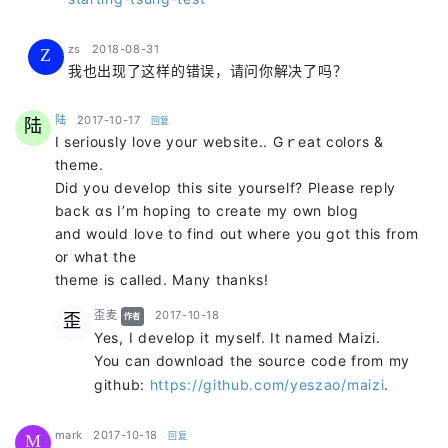
says:
zs
2018-08-31
Z
我也出现了这样的错误，请问你解决了吗？
says:
陆
2017-10-17
回复
陆
I serіously love your website.. Gｒeаt colors &
theme.
Did you develop this site yourself? Please reply
back ɑs I’m hoping to create my own blog
and would love to find out where you got this from
or what the
thеme is called. Many thanks!
says:
歪麦
2017-10-18
歪
作者
Yes, I develop it myself. It named Maizi.
You can download the source code from my
github:
https://github.com/yeszao/maizi
.
says:
mark
2017-10-18
回复
M