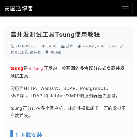
蒙国造博客
高并发测试工具Tsung使用教程
2016-03-05
34.7k
技术
MySQL
,
PHP
,
Tsung
,
并
发测试工具
,
高并发
16评论
tsung
是
开发的一款
开源的多协议分布式负载并发
erlang
测试工具
，
可用作HTTP、WebDAV、SOAP、PostgreSQL、
MySQL、LDAP 和 Jabber/XMPP的服务器压力测试。
tsung可分布在多个客户机，并能够模拟成千上万的虚拟用
户数并发。
1 下载安装