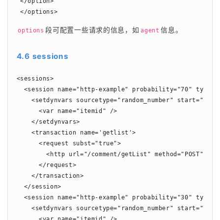
 </option>

 </options>
段可配置一些请求的信息，如
信息。
options
agent
4.6 sessions
<sessions>

  <session name="http-example" probability="70" type="t
    <setdynvars sourcetype="random_number" start="1" en
      <var name="itemid" />

    </setdynvars>

    <transaction name='getlist'>

      <request subst="true">

        <http url="/comment/getList" method="POST" con
      </request>

    </transaction>

  </session>

  <session name="http-example" probability="30" type="t
    <setdynvars sourcetype="random_number" start="1" en
      <var name="itemid" />
