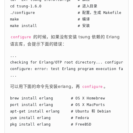
cd tsung-1.6.0                # 进入目录

./configure                   # 配置，生成 Makefile 文件

make                          # 编译

make install                  # 安装
 的时候，如果没有安装 tsung 依赖的 Erlang 
configure
语言库，会提示下面的错误：
...

checking for Erlang/OTP root directory... configure: er
configure: error: test Erlang program execution failed

...
可以用下面的命令先安装erlang，再 
。
configure
brew install erlang        # OS X Homebrew

port install erlang        # OS X MacPorts

apt-get install erlang     # Ubuntu 和 Debian

yum install erlang         # Fedora

pkg install erlang         # FreeBSD