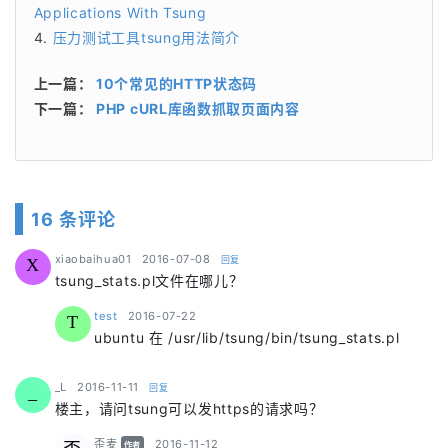
Applications With Tsung
压力测试工具tsung用法简介
上一篇：
10个常见的HTTP状态码
下一篇：
PHP cURL库函数抓取页面内容
16 条评论
says:
xiaobaihua01
2016-07-08
回复
X
tsung_stats.pl文件在哪儿？
says:
test
2016-07-22
T
ubuntu 在 /usr/lib/tsung/bin/tsung_stats.pl
says:
_L
2016-11-11
回复
_
楼主，请问tsung可以发https的请求吗？
says:
歪麦
2016-11-12
作者