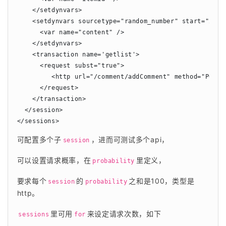
    </setdynvars>

    <setdynvars sourcetype="random_number" start="20" e
      <var name="content" />

    </setdynvars>

    <transaction name='getlist'>

      <request subst="true">

         <http url="/comment/addComment" method="POST"
      </request>

    </transaction>

  </session>

</sessions>
可配置多个子
，进而可测试多个api，
session
可以设置请求概率，在
里定义，
probability
要求每个
的
之和是100，类型是
session
probability
http。
里可用
来设定请求次数，如下
sessions
for