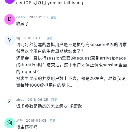
centOS 可以用 yum install tsung
says:
dearx
2017-12-16
回复
D
收藏了
says:
vjj
2018-04-08
回复
V
请问每秒创建的虚拟用户是不是执行完session里面的请求
然后这个用户的生命周期就结束了？
还是会一直执行session里面的request直到arrivalphace
的duration时间结束后，这个用户才停止请求session里面
的request？
报表里显示的并发用户数上不去，都是20左右，尽管我设
置每秒1000虚拟用户的增长。
says:
zhou
2018-06-25
回复
Z
请求参数是动态的怎么解决 求帮助
says:
滴答
2019-05-08
回复
滴
博主还在吗