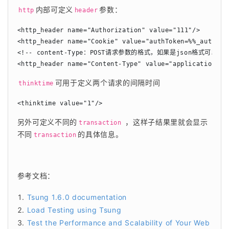
内部可定义
参数：
http
header
<http_header name="Authorization" value="111"/>

<http_header name="Cookie" value="authToken=%%_auth_tok
<!-- content-Type：POST请求参数的格式，如果是json格式可以这样写
<http_header name="Content-Type" value="application/js
可用于定义两个请求的间隔时间
thinktime
<thinktime value="1"/>
另外可定义不同的
 ，这样子结果里就会显示
transaction
不同
的具体信息。
transaction
参考文档：
Tsung 1.6.0 documentation
Load Testing using Tsung
Test the Performance and Scalability of Your Web