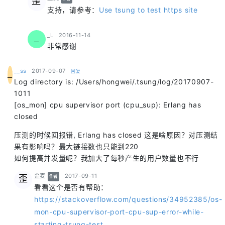
歪
支持，请参考：
Use tsung to test https site
says:
_L
2016-11-14
_
非常感谢
says:
__ss
2017-09-07
回复
_
Log directory is: /Users/hongwei/.tsung/log/20170907-
1011
[os_mon] cpu supervisor port (cpu_sup): Erlang has
closed
压测的时候回报错, Erlang has closed 这是啥原因？对压测结
果有影响吗？最大链接数也只能到220
如何提高并发量呢？我加大了每秒产生的用户数量也不行
says:
歪麦
2017-09-11
歪
作者
看看这个是否有帮助：
https://stackoverflow.com/questions/34952385/os-
mon-cpu-supervisor-port-cpu-sup-error-while-
starting-tsung-test