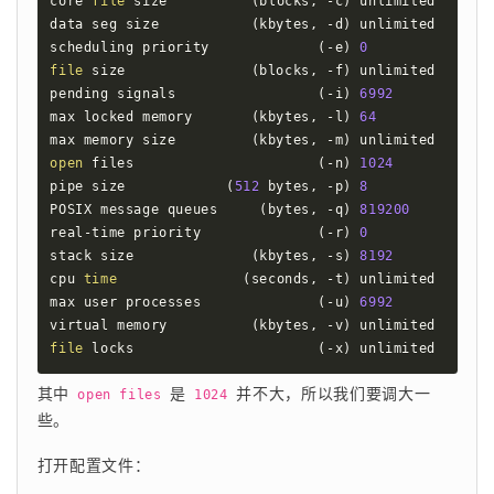
core 
file
 size          
(
blocks, -c
)
 unlimited

data seg size           
(
kbytes, -d
)
 unlimited

scheduling priority             
(
-e
)
0
file
 size               
(
blocks, -f
)
 unlimited

pending signals                 
(
-i
)
6992
max locked memory       
(
kbytes, -l
)
64
max memory size         
(
kbytes, -m
)
open
 files                      
(
-n
)
1024
pipe size            
(
512
 bytes, -p
)
8
POSIX message queues     
(
bytes, -q
)
819200
real-time priority              
(
-r
)
0
stack size              
(
kbytes, -s
)
8192
cpu 
time
(
seconds, -t
)
 unlimited

max user processes              
(
-u
)
6992
virtual memory          
(
kbytes, -v
)
file
 locks                      
(
-x
)
 unlimited
其中 
 是 
 并不大，所以我们要调大一
open files
1024
些。
打开配置文件：