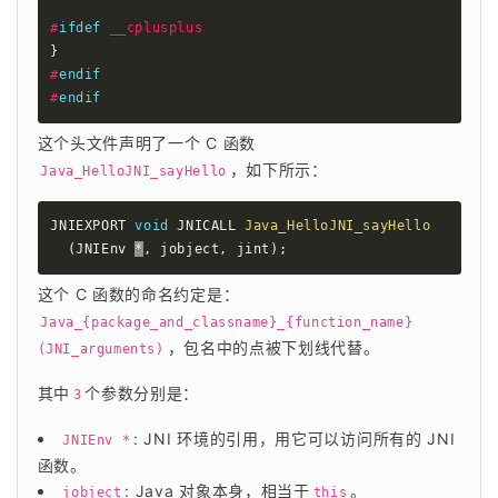
#
ifdef
__cplusplus
}
#
endif
#
endif
这个头文件声明了一个 C 函数
，如下所示：
Java_HelloJNI_sayHello
JNIEXPORT 
void
 JNICALL 
Java_HelloJNI_sayHello
(
JNIEnv 
*
,
 jobject
,
 jint
)
;
这个 C 函数的命名约定是：
Java_{package_and_classname}_{function_name}
，包名中的点被下划线代替。
(JNI_arguments)
其中
个参数分别是：
3
: JNI 环境的引用，用它可以访问所有的 JNI
JNIEnv *
函数。
: Java 对象本身，相当于
。
jobject
this