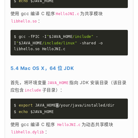
$ 
echo
$JAVA_HOME
使用 gcc 编译 C 程序
为共享模块
HelloJNI.c
：
libhello.so
$ gcc -fPIC -I
"
$JAVA_HOME
/include"
 -
I
"
$JAVA_HOME
/include/linux"
 -shared -o 
libhello.so HelloJNI.c
5.4 Mac OS X，64 位 JDK
首先，将环境变量
指向 JDK 安装目录（该目录
JAVA_HOME
应包含
子目录）：
include
$ 
export
JAVA_HOME
=
/your/java/installed/dir

$ 
echo
$JAVA_HOME
使用 gcc 编译 C 程序 
为动态共享模块
HelloJNI.c
：
libhello.dylib