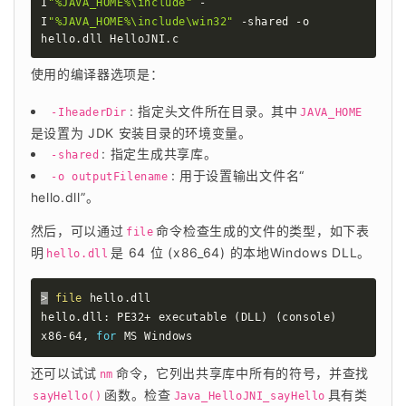
I
"%JAVA_HOME%\include"
 -
I
"%JAVA_HOME%\include\win32"
 -shared -o 
hello.dll HelloJNI.c
使用的编译器选项是：
: 指定头文件所在目录。其中
-IheaderDir
JAVA_HOME
是设置为 JDK 安装目录的环境变量。
: 指定生成共享库。
-shared
: 用于设置输出文件名“
-o outputFilename
hello.dll”。
然后，可以通过
命令检查生成的文件的类型，如下表
file
明
是 64 位 (x86_64) 的本地Windows DLL。
hello.dll
>
file
 hello.dll

hello.dll: PE32+ executable 
(
DLL
)
(
console
)
x86-64, 
for
 MS Windows
还可以试试
命令，它列出共享库中所有的符号，并查找
nm
函数。检查
具有类
sayHello()
Java_HelloJNI_sayHello