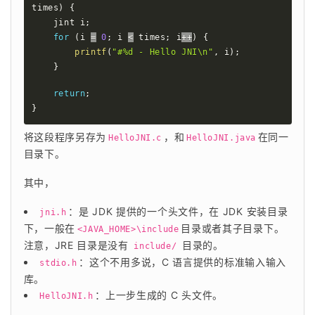
times
)
{
    jint i
;
for
(
i 
=
0
;
 i 
<
 times
;
 i
++
)
{
printf
(
"#%d - Hello JNI\n"
,
 i
)
;
}
return
;
}
将这段程序另存为
，和
在同一
HelloJNI.c
HelloJNI.java
目录下。
其中，
：是 JDK 提供的一个头文件，在 JDK 安装目录
jni.h
下，一般在
目录或者其子目录下。
<JAVA_HOME>\include
注意，JRE 目录是没有
目录的。
include/
：这个不用多说，C 语言提供的标准输入输入
stdio.h
库。
：上一步生成的 C 头文件。
HelloJNI.h