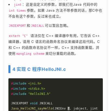
：这是自定义的参数，即我们在Java 代码中的
jint
参数。如果 Java 方法不带参数的话，那C中也
int times
不会有这个参数，反过来也成立。
和
可以暂且忽略。
JNIEXPORT
JNICALL
语法仅在 C++ 编译器中有用，它告诉 C++ 
extern "C" 
编译器，请用 C 语言的函数命名协议来编译这段代码。C 
和 C++ 的函数命名协议不一样，C++ 支持函数重载，并
使用
来切分重载的函数。
mangling scheme
4 实现 C 程序HelloJNI.c
#
include
<jni.h>
#
include
<stdio.h>
#
include
"HelloJNI.h"
JNIEXPORT 
void
 JNICALL 
Java_HelloJNI_sayHello
(
JNIEnv 
*
,
 jobject
,
 jint 