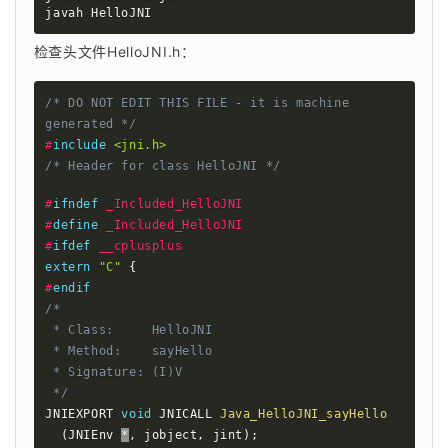
javah HelloJNI
检查头文件HelloJNI.h：
/* DO NOT EDIT THIS FILE - it is machine 
generated */
#
include
<jni.h>
/* Header for class HelloJNI */
#
ifndef
_Included_HelloJNI
#
define
_Included_HelloJNI
#
ifdef
__cplusplus
extern
"C"
{
#
endif
/*

 * Class:     HelloJNI

 * Method:    sayHello

 * Signature: (I)V

 */
JNIEXPORT 
void
 JNICALL 
Java_HelloJNI_sayHello
(
JNIEnv 
*
,
 jobject
,
 jint
)
;