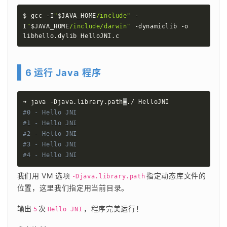
$ gcc -I
"
$JAVA_HOME
/include"
 -
I
"
$JAVA_HOME
/include/darwin"
 -dynamiclib -o 
libhello.dylib HelloJNI.c
6 运行 Java 程序
➜ java -Djava.library.path
=
#0 - Hello JNI
#1 - Hello JNI
#2 - Hello JNI
#3 - Hello JNI
#4 - Hello JNI
我们用 VM 选项
指定动态库文件的
-Djava.library.path
位置，这里我们指定用当前目录。
输出
次
，程序完美运行！
5
Hello JNI