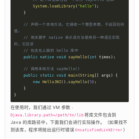
System
.
loadLibrary
(
"hello"
)
;
}
// 声明一个本地方法，它接收一个整型参数，不返回任何
值。
// 用关键字 native 表示该方法是用另一种语言实现
的，它应该
// 包含在上面的 hello 库中
public
native
void
sayHello
(
int
 times
)
;
// 调用本地方法 sayHello()
public
static
void
main
(
String
[
]
 args
)
{
new
HelloJNI
(
)
.
sayHello
(
5
)
;
}
}
在使用时，我们通过 VM 参数
-
将库文件包含到 
Djava.library.path=/path/to/lib
Java 的库路径中，下面我们会进行实际操作。（如果找不
到该库，程序将抛出运行时错误
）
UnsatisfiedLinkError