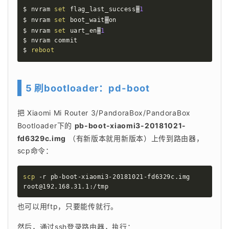
$ nvram 
set
flag_last_success
=
1
$ nvram 
set
boot_wait
=
on

$ nvram 
set
uart_en
=
1
$ nvram commit

$ 
reboot
5 刷bootloader：pd-boot
把 Xiaomi Mi Router 3/PandoraBox/PandoraBox 
Bootloader下的 
pb-boot-xiaomi3-20181021-
fd6329c.img
 （有新版本就用新版本）上传到路由器，
scp命令：
scp
 -r pb-boot-xiaomi3-20181021-fd6329c.img 
root@192.168.31.1:/tmp
也可以用ftp，只要能传就行。
然后，通过ssh登录路由器，执行：