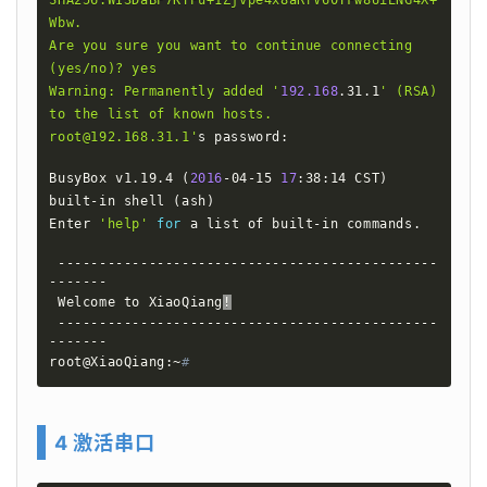
SHA256:WI3DaBP7KYPu+1Zjvpe4x8aRrV60TFw8UiENG4X+
Wbw.

Are you sure you want to continue connecting 
(yes/no)? yes

Warning: Permanently added '
192.168
.31.1
' (RSA) 
to the list of known hosts.

root@192.168.31.1'
s password:

BusyBox v1.19.4 
(
2016
-04-15 
17
:38:14 CST
)
built-in shell 
(
ash
)
Enter 
'help'
for
 a list of built-in commands.

 ----------------------------------------------
-------

 Welcome to XiaoQiang
!
 ----------------------------------------------
-------

root@XiaoQiang:~
#
4 激活串口