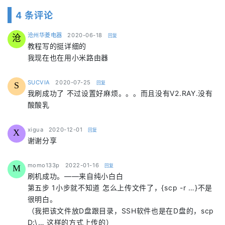
4 条评论
says:
沧州华菱电器
2020-06-18
回复
沧
教程写的挺详细的
我现在也在用小米路由器
says:
SUCVIA
2020-07-25
回复
S
我刷成功了 不过设置好麻烦。。。而且没有V2.RAY.没有
酸酸乳
says:
xigua
2020-12-01
回复
X
谢谢分享
says:
momo133p
2022-01-16
回复
M
刷机成功。——来自纯小白白
第五步 1小步就不知道 怎么上传文件了，{scp -r …}不是
很明白。
（我把该文件放D盘跟目录，SSH软件也是在D盘的，scp
D:\… 这样的方式上传的）