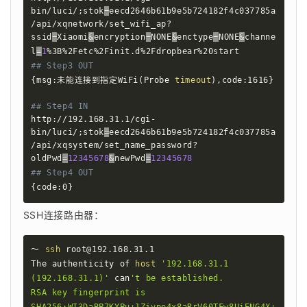
bin/luci/
;
stok
=
eecd2646b61b9e5b724182f4c037785a
/api/xqnetwork/set_wifi_ap?
ssid
=
Xiaomi
&
encryption
=
NONE
&
enctype
=
NONE
&
channe
l
=
1
## Step3 OUT
{
msg:未能连接到指定WiFi
(
Probe 
timeout
)
,code:1616
}
## Step4 IN 
http://192.168.31.1/cgi-
bin/luci/
;
stok
=
eecd2646b61b9e5b724182f4c037785a
/api/xqsystem/set_name_password?
oldPwd
=
12345678
&
newPwd
=
12345678
## Step4 OUT
{
code:0
}
SSH连接路由器：
～ 
ssh
 root@192.168.31.1

The authenticity of 
host
'192.168.31.1 
(192.168.31.1)'
 can
't be established.

RSA key fingerprint is 