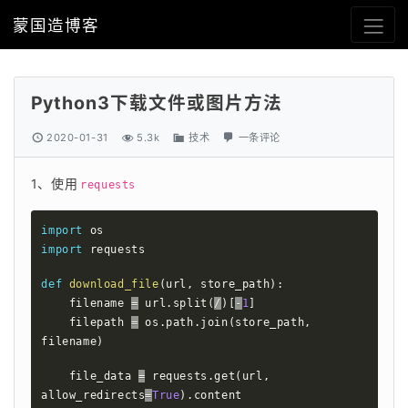
蒙国造博客
Python3下载文件或图片方法
2020-01-31
5.3k
技术
一条评论
1、使用
requests
import
import
 requests

def
download_file
(
url
,
 store_path
)
:
    filename 
=
 url
.
split
(
/
)
[
-
1
]
    filepath 
=
 os
.
path
.
join
(
store_path
,
filename
)
    file_data 
=
 requests
.
get
(
url
,
allow_redirects
=
True
)
.
content
