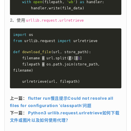
with
open
(
filepath
,
'wb'
)
as
 handler
:
        handler
.
write
(
file_data
)
2、使用
urllib.request.urlretrieve
import
from
 urllib
.
request 
import
 urlretrieve

def
download_file
(
url
,
 store_path
)
:
    filename 
=
 url
.
split
(
/
)
[
-
1
]
    filepath 
=
 os
.
path
.
join
(
store_path
,
filename
)
    urlretrieve
(
url
,
 filepath
)
上一篇：
flutter run慢且提示Could not resolve all
files for configuration ‘classpath’问题
下一篇：
Python3 urllib.request.urlretrieve如何下载
文件或图片以及如何使用代理？