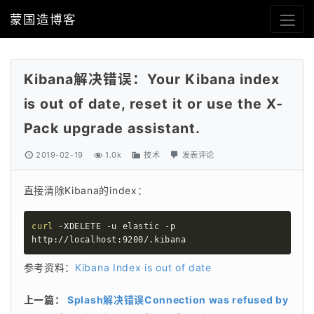
蒙国造博客
Kibana解决错误：Your Kibana index
is out of date, reset it or use the X-
Pack upgrade assistant.
2019-02-19
1.0k
技术
发表评论
直接清除Kibana的index：
curl
 -XDELETE -u elastic -p 
http://localhost:9200/.kibana
参考资料：
Kibana Index is out of date
上一篇：
Splash解决错误Connection was refused by