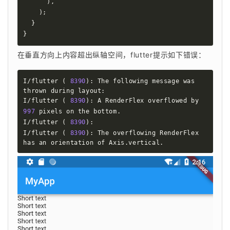
)
,
)
;
}
}
在垂直方向上内容超出纵轴空间，flutter提示如下错误：
I/flutter 
(
8390
)
: The following message was 
thrown during layout:

I/flutter 
(
8390
)
: A RenderFlex overflowed by 
997
 pixels on the bottom.

I/flutter 
(
8390
)
: 

I/flutter 
(
8390
)
: The overflowing RenderFlex 
has an orientation of Axis.vertical.