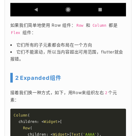
如果我们简单地使用 Row 组件：
 和 
 都是 
Row
Column
 组件：
Flex
它们所有的子元素都会布局在一个方向
它们不能滚动，所以当内容超出可用范围，flutter就会
报错。
2 Expanded组件
接着我们换一种方式，如下，用Row来组织左右
个元
2
素：
Column
(
  children
:
<
Widget
>
[
Row
(
      children
:
<
Widget
>
[
Text
(
'AAAA'
)
,