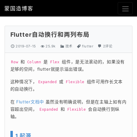
蒙国造博客
Flutter自动换行和两列布局
2019-07-15
25.9k
技术
flutter
2评论
 和 
 是 
 组件，是无法滚动的，如果没有
Row
Column
Flex
足够的空间，flutter就提示溢出错误。
这种情况下，
 或 
 组件可用作长文本
Expanded
Flexible
的自动换行。
在 
Flutter文档中
 虽然没有明确说明，但是在主轴上如有内
容超出空间， 
 和 
 会自动换行到纵
Expanded
Flexible
轴。
1 起源