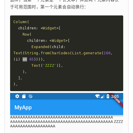
于可用范围时，第一个元素会自动换行：
Column
(
  children
:
<
Widget
>
[
Row
(
      children
:
<
Widget
>
[
Expanded
(
child
:
Text
(
String
.
fromCharCodes
(
List
.
generate
(
100
,
(
i
)
=
>
65
)
)
)
)
,
Text
(
'ZZZZ'
)
]
,
)
,
]
,
)
,