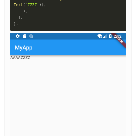
Text
(
'ZZZZ'
)
]
,
)
,
]
,
)
,