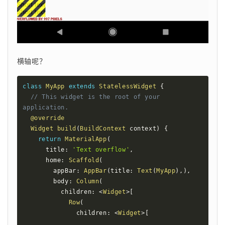
横轴呢？
class
MyApp
extends
StatelessWidget
{
// This widget is the root of your 
application.
@override
Widget
build
(
BuildContext
 context
)
{
return
MaterialApp
(
      title
:
'Text overflow'
,
      home
:
Scaffold
(
        appBar
:
AppBar
(
title
:
Text
(
MyApp
)
,
)
,
        body
:
Column
(
          children
:
<
Widget
>
[
Row
(
              children
:
<
Widget
>
[