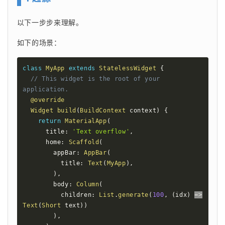
以下一步步来理解。
如下的场景：
class
MyApp
extends
StatelessWidget
{
// This widget is the root of your 
application.
@override
Widget
build
(
BuildContext
 context
)
{
return
MaterialApp
(
      title
:
'Text overflow'
,
      home
:
Scaffold
(
        appBar
:
AppBar
(
          title
:
Text
(
MyApp
)
,
)
,
        body
:
Column
(
          children
:
List
.
generate
(
100
,
(
idx
)
=
>
Text
(
Short
 text
)
)
)
,