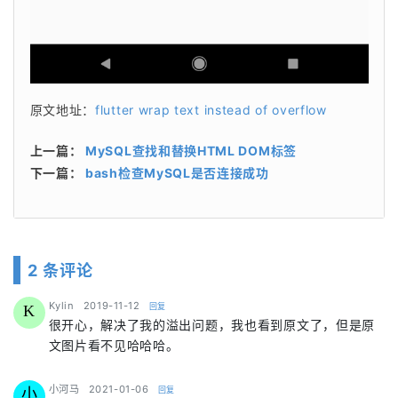
原文地址：
flutter wrap text instead of overflow
上一篇：
MySQL查找和替换HTML DOM标签
下一篇：
bash检查MySQL是否连接成功
2 条评论
says:
Kylin
2019-11-12
回复
K
很开心，解决了我的溢出问题，我也看到原文了，但是原
文图片看不见哈哈哈。
says:
小河马
2021-01-06
回复
小