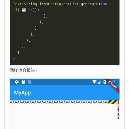
Text
(
String
.
fromCharCodes
(
List
.
generate
(
100
,
(
i
)
=
>
65
)
)
)
]
,
)
,
]
,
)
,
)
,
)
;
}
}
同样也会报错：