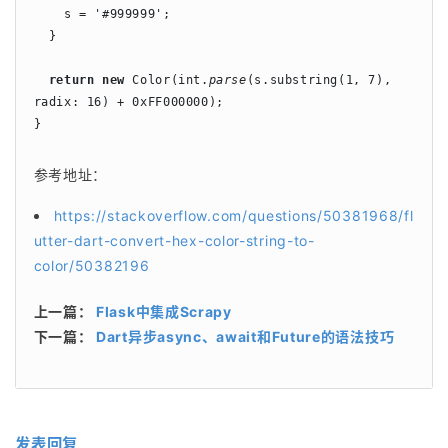
    s = '#999999';

  }

return new 
Color(int.
parse
(s.substring(1, 7), 
radix: 16) + 0xFF000000);

}
参考地址：
https://stackoverflow.com/questions/50381968/fl
utter-dart-convert-hex-color-string-to-
color/50382196
上一篇：
Flask中集成Scrapy
下一篇：
Dart异步async、await和Future的语法技巧
发表回复