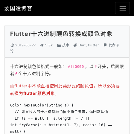
蒙国造博客
Flutter十六进制颜色转换成颜色对象
2019-06-27
5.3k
技术
Dart
,
flutter
发表评
论
十六进制颜色值格式一般如：
，以
开头，后面跟
#ff0000
#
着
个十六进制字符。
6
而flutter中不能直接使用此类形式的颜色值，所以必须要
转换为
flutter颜色对象
。
Color hexToColor(String s) {

  // 如果传入的十六进制颜色值不符合要求，返回默认值

if 
(s == 
null 
|| s.length != 7 || 
int.
tryParse
(s.substring(1, 7), radix: 16) == 
null
) {
