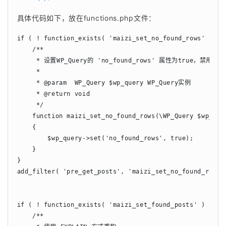
具体代码如下，放在functions.php文件：
if ( ! function_exists( 'maizi_set_no_found_rows' ) ) {
    /**

     * 设置WP_Query的 'no_found_rows' 属性为true，禁用SQL_C
     *

     * @param  WP_Query $wp_query WP_Query实例

     * @return void

     */

    function maizi_set_no_found_rows(\WP_Query $wp_quer
    {

        $wp_query->set('no_found_rows', true);

    }

}

add_filter( 'pre_get_posts', 'maizi_set_no_found_rows',
if ( ! function_exists( 'maizi_set_found_posts' ) ) {

    /**
