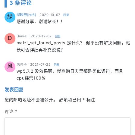
3 条评论
says:
绿软吧(lvr8)
2020-10-07
回复
绿
感谢分享，谢谢站长！！
says:
Daniel
2020-12-02
回复
D
maizi_set_found_posts 是什么？ 似乎没有解决问题，站
长可否详细再补充说说？
says:
风君子
2021-07-22
回复
风
wp5.7.2 没效果啊，慢查询日志里都是类似语句，而且
cpu经常100%
发表回复
您的邮箱地址不会被公开。
必填项已用
*
标注
评论
*