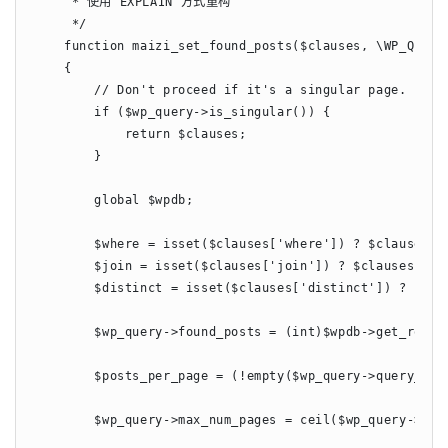
     * 使用 EXPLAIN 方式重构

     */

    function maizi_set_found_posts($clauses, \WP_Query 
    {

        // Don't proceed if it's a singular page.

        if ($wp_query->is_singular()) {

            return $clauses;

        }

        global $wpdb;

        $where = isset($clauses['where']) ? $clauses['w
        $join = isset($clauses['join']) ? $clauses['joi
        $distinct = isset($clauses['distinct']) ? $clau
        $wp_query->found_posts = (int)$wpdb->get_row("
        $posts_per_page = (!empty($wp_query->query_var
        $wp_query->max_num_pages = ceil($wp_query->foun