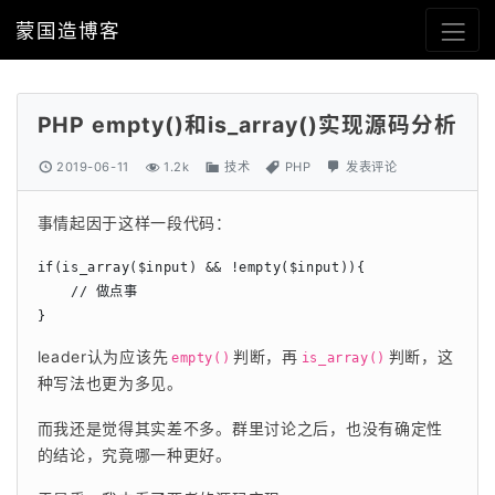
蒙国造博客
PHP empty()和is_array()实现源码分析
2019-06-11
1.2k
技术
PHP
发表评论
事情起因于这样一段代码：
if(is_array($input) && !empty($input)){

    // 做点事

}
leader认为应该先
判断，再
判断，这
empty()
is_array()
种写法也更为多见。
而我还是觉得其实差不多。群里讨论之后，也没有确定性
的结论，究竟哪一种更好。