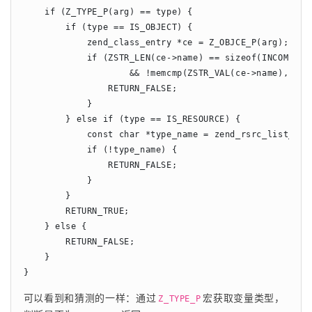
    if (Z_TYPE_P(arg) == type) {

        if (type == IS_OBJECT) {

            zend_class_entry *ce = Z_OBJCE_P(arg);

            if (ZSTR_LEN(ce->name) == sizeof(INCOMPLETE
                    && !memcmp(ZSTR_VAL(ce->name), INC
                RETURN_FALSE;

            }

        } else if (type == IS_RESOURCE) {

            const char *type_name = zend_rsrc_list_get_
            if (!type_name) {

                RETURN_FALSE;

            }

        }

        RETURN_TRUE;

    } else {

        RETURN_FALSE;

    }

可以看到和猜测的一样：通过
宏获取变量类型，
Z_TYPE_P