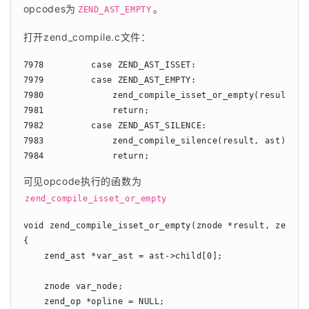
opcodes为
。
ZEND_AST_EMPTY
打开zend_compile.c文件：
7978         case ZEND_AST_ISSET:

7979         case ZEND_AST_EMPTY:

7980             zend_compile_isset_or_empty(result, as
7981             return;

7982         case ZEND_AST_SILENCE:

7983             zend_compile_silence(result, ast);

可见opcode执行的函数为
zend_compile_isset_or_empty
void zend_compile_isset_or_empty(znode *result, zend_as
{

    zend_ast *var_ast = ast->child[0];

    znode var_node;

    zend_op *opline = NULL;
