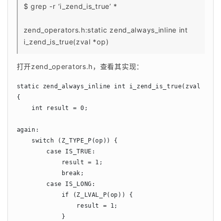
$ grep -r ‘i_zend_is_true’ *
zend_operators.h:static zend_always_inline int 
i_zend_is_true(zval *op)
打开zend_operators.h，查看其实现：
static zend_always_inline int i_zend_is_true(zval *op)

{

    int result = 0;

again:

    switch (Z_TYPE_P(op)) {

        case IS_TRUE:

            result = 1;

            break;

        case IS_LONG:

            if (Z_LVAL_P(op)) {

                result = 1;

            }
