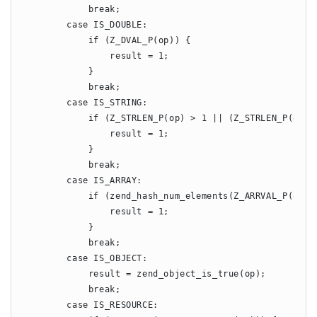
            break;

        case IS_DOUBLE:

            if (Z_DVAL_P(op)) {

                result = 1;

            }

            break;

        case IS_STRING:

            if (Z_STRLEN_P(op) > 1 || (Z_STRLEN_P(op) &
                result = 1;

            }

            break;

        case IS_ARRAY:

            if (zend_hash_num_elements(Z_ARRVAL_P(op)))
                result = 1;

            }

            break;

        case IS_OBJECT:

            result = zend_object_is_true(op);

            break;

        case IS_RESOURCE:
