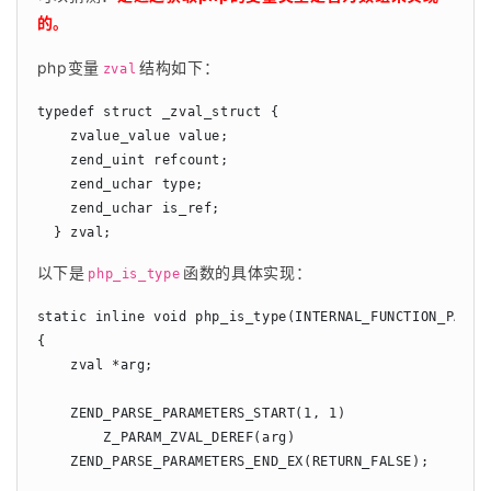
的。
php变量
结构如下：
zval
typedef struct _zval_struct {

    zvalue_value value;

    zend_uint refcount;

    zend_uchar type;

    zend_uchar is_ref;

以下是
函数的具体实现：
php_is_type
static inline void php_is_type(INTERNAL_FUNCTION_PARAME
{

    zval *arg;

    ZEND_PARSE_PARAMETERS_START(1, 1)

        Z_PARAM_ZVAL_DEREF(arg)

    ZEND_PARSE_PARAMETERS_END_EX(RETURN_FALSE);
