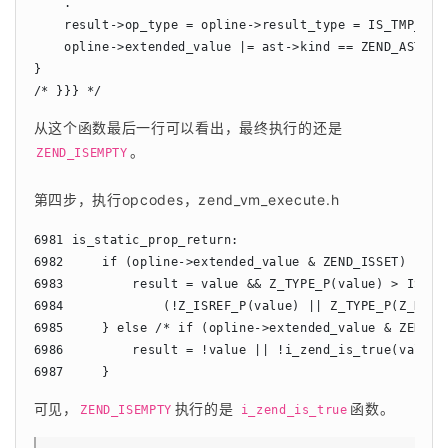
    .

    result->op_type = opline->result_type = IS_TMP_VAR;
    opline->extended_value |= ast->kind == ZEND_AST_ISS
}

从这个函数最后一行可以看出，最终执行的还是
。
ZEND_ISEMPTY
第四步，执行opcodes，zend_vm_execute.h
6981 is_static_prop_return:

6982     if (opline->extended_value & ZEND_ISSET) {

6983         result = value && Z_TYPE_P(value) > IS_NUL
6984             (!Z_ISREF_P(value) || Z_TYPE_P(Z_REFVA
6985     } else /* if (opline->extended_value & ZEND_IS
6986         result = !value || !i_zend_is_true(value);
可见，
执行的是 
函数。
ZEND_ISEMPTY
i_zend_is_true