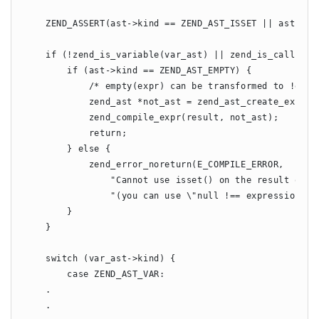
    ZEND_ASSERT(ast->kind == ZEND_AST_ISSET || ast->kin
    if (!zend_is_variable(var_ast) || zend_is_call(var_
        if (ast->kind == ZEND_AST_EMPTY) { 

            /* empty(expr) can be transformed to !expr 
            zend_ast *not_ast = zend_ast_create_ex(ZEND
            zend_compile_expr(result, not_ast);

            return;

        } else { 

            zend_error_noreturn(E_COMPILE_ERROR,

                "Cannot use isset() on the result of an
                "(you can use \"null !== expression\" i
        }            

    }        

    switch (var_ast->kind) {

        case ZEND_AST_VAR:

    .

    .
