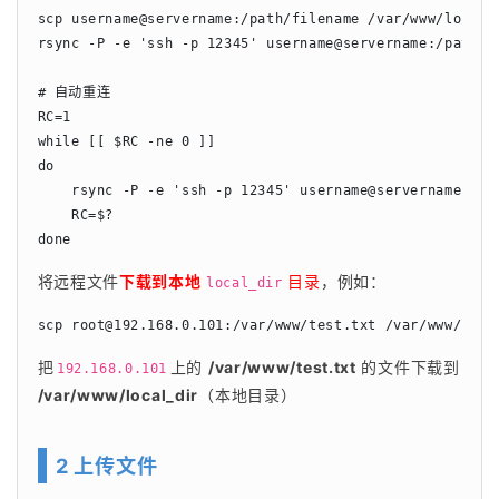
scp username@servername:/path/filename /var/www/local_
rsync -P -e 'ssh -p 12345' username@servername:/pat
# 自动重连

RC=1 

while [[ $RC -ne 0 ]]

do

    rsync -P -e 'ssh -p 12345' username@servername:/pat
    RC=$?

done
将远程文件
下载到本地
 目录
，例如：
local_dir
scp 
root@192.168.0.101
:/var/www/test.txt /var/www/loca
把
上的 
/var/www/test.txt
 的文件下载到 
192.168.0.101
/var/www/local_dir
（本地目录）
2 上传文件