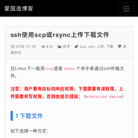
蒙国造博客
ssh使用scp或rsync上传下载文件
2018-12-05
8.1k
技术
scp
,
ssh
,
上传
,
下载
发
表评论
在Linux下一般用
或者
个命令来通过ssh传输文
scp
rsync
件。
注意：用户要有目标的响应权限，下载需要有读权限，上
传需要有写权限，否则会提示错误：
Permission denied
1 下载文件
如下选择一种方式：