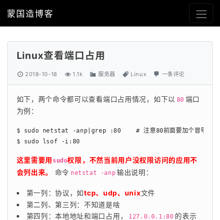
蒙国造博客
Linux查看端口占用
2018-10-18
1.1k
服务器
Linux
一条评论
如下，两个命令都可以查看端口占用情况，如下以
端口
80
为例：
$ sudo netstat -anp|grep :80    # 注意80前面要加个冒
$ sudo lsof -i:80
这里需要用
权限，不然当前用户没权限访问的应用不
sudo
会列出来。
 命令
输出说明：
netstat -anp
第一列：协议，如
tcp、udp、unix
文件
第二列、第三列：不知道是啥
第四列：本地地址和端口占用，
的表示
127.0.0.1:80