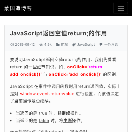
蒙国造博客
JavaScript返回空值return;的作用
2015-09-12
4.9k
前端
JavaScript
一条评论
要说明JavaSctipt返回空值return;的作用，我们先看看 
return 的一些细节知识，如：
onClick=’
return
add_onclick()’
 与 
onClick=’add_onclick()’
 的区别。
JavaScript 在事件中调用函数时用return返回值，实际上
是对 
window.event.returnvalue
 进行设置，而该值决定
了当前操作是否继续。
当返回的是
true
时，将
继续
操作。
当返回的是
false
时，将
中断
操作。
而直接执行时（不用return），将不会对