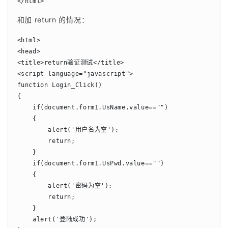
</html>
和加 return 的情况：
<html>

<head>

<title>return验证测试</title>

<script language="javascript">

function Login_Click()

{

    if(document.form1.UsName.value=="")

    {

        alert('用户名为空');

        return;

    }

    if(document.form1.UsPwd.value=="")

    {

        alert('密码为空');

        return;

    }

    alert('登陆成功');
