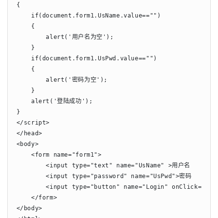
{

    if(document.form1.UsName.value=="")

    {

        alert('用户名为空');

    }

    if(document.form1.UsPwd.value=="")

    {

        alert('密码为空');

    }

    alert('登陆成功');

}

</script>

</head>

<body>

    <form name="form1">

        <input type="text" name="UsName" >用户名

        <input type="password" name="UsPwd">密码

        <input type="button" name="Login" onClick="Log
    </form>

</body>
