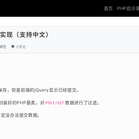
首页
PHP启示
密解密实现（支持中文）
解密
2评论
存，但是前端的jQuery显示已经提交。
封装好的PHP基类，对
数据进行了过滤。
POST/GET
肯定没办法提交数据。