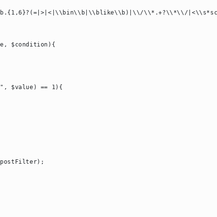
b.{1,6}?(=|>|<|\\bin\\b|\\blike\\b)|\\/\\*.+?\\*\\/|<\\s*sc
e, $condition){

", $value) == 1){

postFilter);
