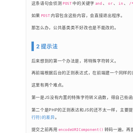
这条语句会侦测
中的关键字
、
、
、
POST
and
or
in
/
如果
内容包含这些内容，会直接退出程序。
POST
那怎么办，公共基类类不好改也是不能改的。
2 提示法
后来想到的第一个办法是，将特殊字符转义。
再前端根据后台的正则表达式，在前端建一个同样的
这里有两个难点。
第一是JS没有内置的特殊字符转义函数，得自己些
第二个是PHP的正则表达和JS的还不太一样，主要
行符)的差异
。
提交之前再用
转码一遍，再
encodeURIComponent()