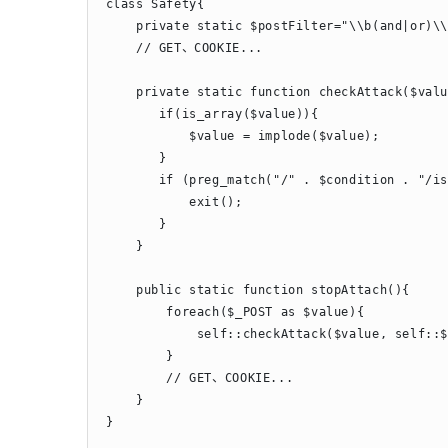
class Safety{

    private static $postFilter="\\b(and|or)\\
    // GET、COOKIE...

    private static function checkAttack($valu
       if(is_array($value)){

           $value = implode($value);

       }

       if (preg_match("/" . $condition . "/is
           exit();

       }

    }

    public static function stopAttach(){

        foreach($_POST as $value){

            self::checkAttack($value, self::$
        }

        // GET、COOKIE...

    }

}