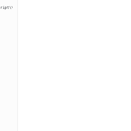
ript\\b|\\bEXEC\\b|UNION.+?SELECT|UPDATE.+?SET|INSERT\\s+IN