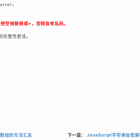
urce);

理，把空格替换成+，否则会有乱码。
和完整性更佳。
维数组的方法汇总
下一篇：
JavaScript字符串加密