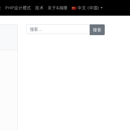
录
PHP设计模式
技术
关于&捐赠
中文 (中国)