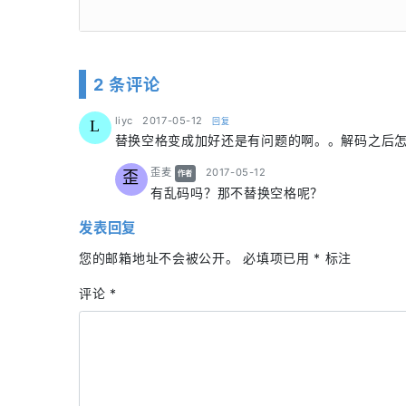
2 条评论
says:
liyc
2017-05-12
回复
L
替换空格变成加好还是有问题的啊。。解码之后
says:
歪麦
2017-05-12
歪
作者
有乱码吗？那不替换空格呢？
发表回复
您的邮箱地址不会被公开。
必填项已用
*
标注
评论
*