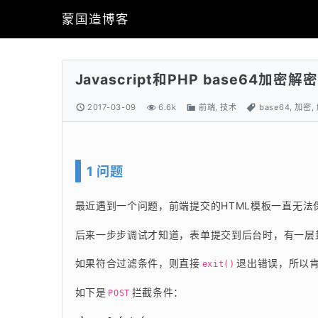
蒙国造博客
Javascript和PHP base64加
2017-03-09
6.6k
前端
,
技术
base64
,
加密
,
1 问题
最近遇到一个问题，前端提交的HTML模板一直无法保
后来一步步调试才知道，表单提交到后台时，有一层
如果符合过滤条件，则直接
退出错误，所以
exit()
如下是
拦截条件：
POST