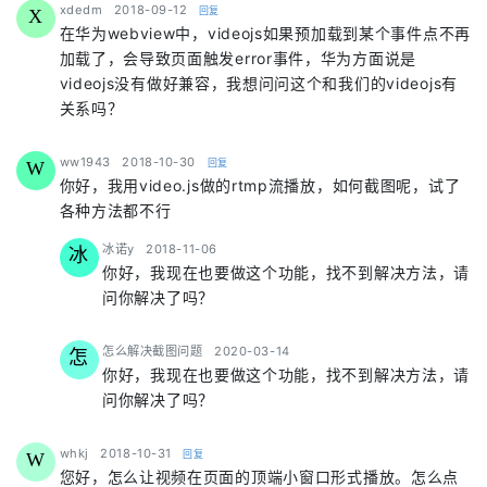
says:
xdedm
2018-09-12
回复
X
在华为webview中，videojs如果预加载到某个事件点不再
加载了，会导致页面触发error事件，华为方面说是
videojs没有做好兼容，我想问问这个和我们的videojs有
关系吗？
says:
ww1943
2018-10-30
回复
W
你好，我用video.js做的rtmp流播放，如何截图呢，试了
各种方法都不行
says:
冰诺y
2018-11-06
冰
你好，我现在也要做这个功能，找不到解决方法，请
问你解决了吗？
says:
怎么解决截图问题
2020-03-14
怎
你好，我现在也要做这个功能，找不到解决方法，请
问你解决了吗？
says:
whkj
2018-10-31
回复
W
您好，怎么让视频在页面的顶端小窗口形式播放。怎么点