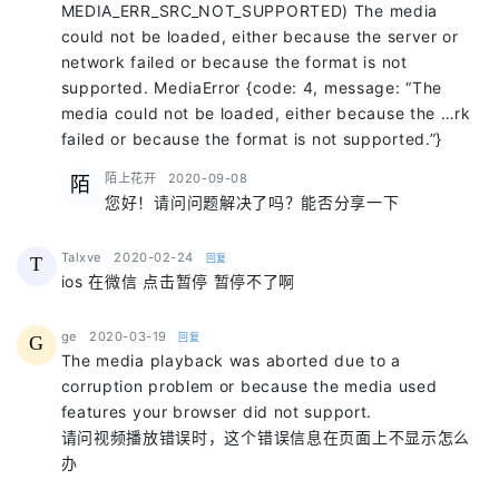
MEDIA_ERR_SRC_NOT_SUPPORTED) The media
could not be loaded, either because the server or
network failed or because the format is not
supported. MediaError {code: 4, message: “The
media could not be loaded, either because the …rk
failed or because the format is not supported.”}
says:
陌上花开
2020-09-08
陌
您好！请问问题解决了吗？能否分享一下
says:
Talxve
2020-02-24
回复
T
ios 在微信 点击暂停 暂停不了啊
says:
ge
2020-03-19
回复
G
The media playback was aborted due to a
corruption problem or because the media used
features your browser did not support.
请问视频播放错误时，这个错误信息在页面上不显示怎么
办