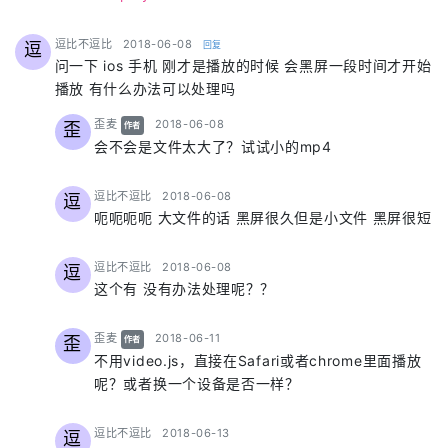
says:
逗比不逗比
2018-06-08
回复
逗
问一下 ios 手机 刚才是播放的时候 会黑屏一段时间才开始
播放 有什么办法可以处理吗
says:
歪麦
2018-06-08
歪
作者
会不会是文件太大了？试试小的mp4
says:
逗比不逗比
2018-06-08
逗
呃呃呃呃 大文件的话 黑屏很久但是小文件 黑屏很短
says:
逗比不逗比
2018-06-08
逗
这个有 没有办法处理呢？？
says:
歪麦
2018-06-11
歪
作者
不用video.js，直接在Safari或者chrome里面播放
呢？或者换一个设备是否一样？
says:
逗比不逗比
2018-06-13
逗