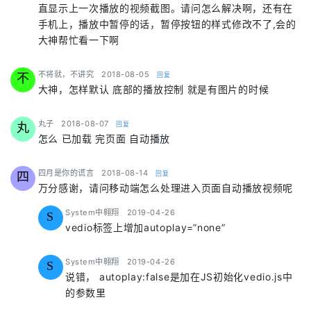
直显示上一次播放的视频截图。请问怎么解决啊，还有在
手机上，播放中暂停的话，暂停按钮的样式修改不了,会的
大神帮忙看一下啊
says:
不将就，不讲究
2018-08-05
回复
不
大神，怎样默认 底部的播放控制 就是有图片的时候
says:
丸子
2018-08-07
回复
丸
怎么 已加载 完页面 自动播放
says:
四月是你的谎言
2018-08-14
回复
四
万分感谢，请问移动端怎么处理进入页面自动播放视频呢
says:
System中翱翔
2019-04-26
S
vedio标签上增加autoplay=”none”
says:
System中翱翔
2019-04-26
S
说错， autoplay:false是加在JS初始化vedio.js中
的参数里