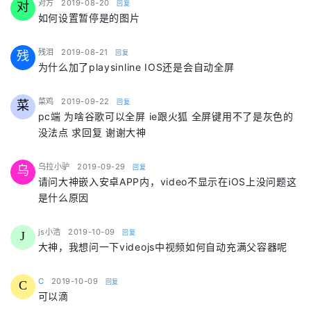
says:
对方
2019-08-20
回复
对
如何设置暂停是的图片
says:
残泪
2019-08-21
回复
残
为什么加了playsinline IOS还是会自动全屏
says:
菜鸡
2019-09-22
回复
菜
pc端 为啥谷歌可以全屏 ie跟火狐 全屏键用不了是灰色的
没法点 求回复 谢谢大神
says:
乌拉小驴
2019-09-29
回复
乌
请问大神嵌入安卓APP内，video不显示在iOS上没问题这
是什么原因
says:
js小浩
2019-10-09
回复
J
大神，我想问一下videojs中视频如何自动充满父容器呢
says:
C
2019-10-09
回复
C
可以滴