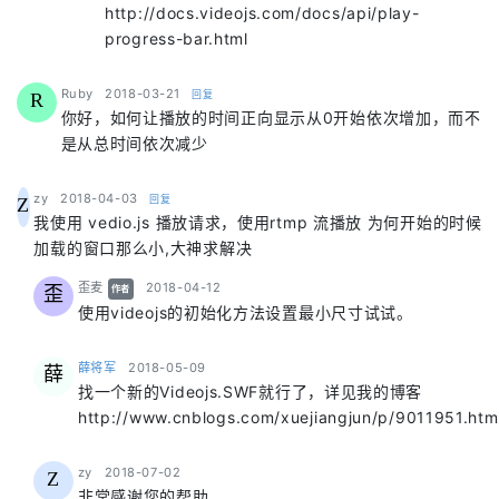
http://docs.videojs.com/docs/api/play-
progress-bar.html
says:
Ruby
2018-03-21
回复
R
你好，如何让播放的时间正向显示从0开始依次增加，而不
是从总时间依次减少
says:
zy
2018-04-03
回复
Z
我使用 vedio.js 播放请求，使用rtmp 流播放 为何开始的时候
加载的窗口那么小,大神求解决
says:
歪麦
2018-04-12
歪
作者
使用videojs的初始化方法设置最小尺寸试试。
says:
薛将军
2018-05-09
薛
找一个新的Videojs.SWF就行了，详见我的博客
http://www.cnblogs.com/xuejiangjun/p/9011951.htm
says:
zy
2018-07-02
Z
非常感谢您的帮助