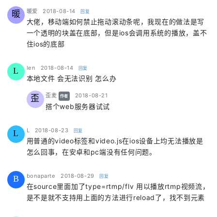
says:
暖爱
2018-08-14
回复
暖
大佬，移动端如何禁止拖动滚动条呢，我现在的做法是写
一个透明的块盖在底部，但是ios会调用系统的播放，盖不
住ios的底部
says:
len
2018-08-14
回复
L
本地文件 会无法识别 怎么办
says:
歪麦
2018-08-21
歪
作者
搭个web服务器试试
says:
L
2018-08-23
回复
L
用普通的video标签和video.js在ios设备上均无法播放是
怎么回事，在安卓和pc端没有任何问题。
says:
bonaparte
2018-08-29
回复
B
在source里面加了type=rtmp/flv 用以播放rtmp视频流，
是不是就不支持用上面的方法进行reload了，找不到元素