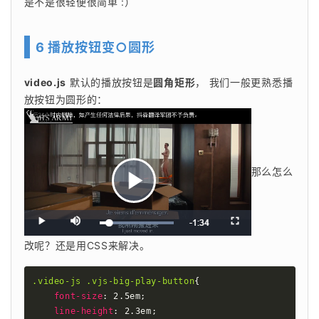
是不是很轻便很简单 :） 
6 播放按钮变○圆形
video.js
 默认的播放按钮是
圆角矩形
， 我们一般更熟悉播
放按钮为圆形的： 
那么怎么
改呢？还是用CSS来解决。 
.video-js .vjs-big-play-button
{
font-size
:
 2.5em
;
line-height
:
 2.3em
;