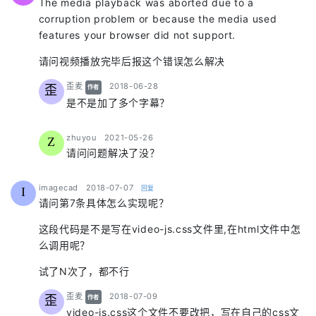
The media playback was aborted due to a
corruption problem or because the media used
features your browser did not support.
请问视频播放完毕后报这个错误怎么解决
says:
歪麦
2018-06-28
歪
作者
是不是加了多个字幕？
says:
zhuyou
2021-05-26
Z
请问问题解决了没？
says:
imagecad
2018-07-07
回复
I
请问第7条具体怎么实现呢？
这段代码是不是写在video-js.css文件里,在html文件中怎
么调用呢？
试了N次了，都不行
says:
歪麦
2018-07-09
歪
作者
video-js.css这个文件不要改把，写在自己的css文