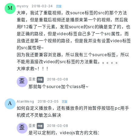
says:
mystry
2018-02-24
回复
M
大神，我试了重载视频，改source标签的src的那个方法
重载，但是重载后视频还是播原来第一个的视频，然后我
用F12看了一下元素，发现source的src的确是变了的，也
是正确的路径，但是video标签自己多了一个src属性，而
且值还是第一个视频的路径，但是我并没有设置video标签
的src属性呀~
因为我还要兼容浏览器，所以我有三个source标签，所以
不能用直接改video的src标签的方法重载。。。。。
大神求救~！！！
says:
歪麦
2018-03-08
歪
作者
那就每个source加个class呀~
says:
AlanWeng
2018-03-05
回复
A
如何自定义播放条，还有播放条的开始暂停按钮在pc用手
机模式不灵敏怎么解决
says:
歪麦
2018-03-08
歪
作者
是可以定制的，videojs官方的文档：