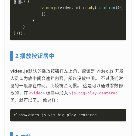
>
-
1
)
{
videojs
(
video
.
id
)
.
ready
(
function
(
)
{
}
)
;
}
}
}
)
(
)
;
2 播放按钮居中
video.js
默认的播放按钮在左上角，应该是 video.js 开发
人员认为放中间会遮挡内容，所以没放中间。 不过我们常
见的一般都在中间，比较符合习惯。 这是可以通过参数修
改的，在
标签中加入
<video>
vjs-big-play-centered
类，就可以了。 像这样： 
class=video-js vjs-big-play-centered