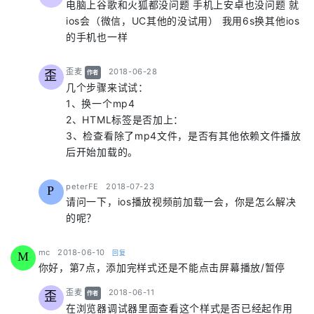
电脑上谷歌和火狐都没问题 手机上安卓也没问题 就
ios会（微信，UC其他的没试用） 我用6s换其他ios
的手机也一样
says:
歪麦
2018-06-28
歪
作者
几个步骤来试试：
1、换一个mp4
2、HTML标签是否加上：
3、检查看除了mp4文件，是否有其他依赖文件播放
后开始加载的。
says:
peterFE
2018-07-23
P
请问一下，ios播放视频前加载一会，你是怎么解决
的呢？
says:
mc
2018-06-10
回复
M
你好，第7点，添加完样式还是不能点击屏幕播放/暂停
says:
歪麦
2018-06-11
歪
作者
在浏览器调试器里面查看这个样式是否已经起作用