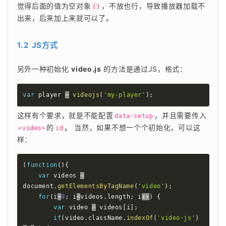
觉得后面的值为空对象
，不放也行，导致播放器加载不
{}
出来，后来加上来就可以了。
1.2 JS方式
另外一种初始化 
video.js
 的方法是通过JS，格式： 
var
 player 
=
videojs
(
'my-player'
)
;
这样有个要求，就是不能配置
，并且需要传入
data-setup
的
。 当然，如果不想一个个初始化，可以这
<video>
id
样： 
(
function
(
)
{
var
 videos 
=
document
.
getElementsByTagName
(
'video'
)
;
for
(
i
=
0
;
 i
<
videos
.
length
;
 i
++
)
{
var
 video 
=
 videos
[
i
]
;
if
(
video
.
className
.
indexOf
(
'video-js'
)