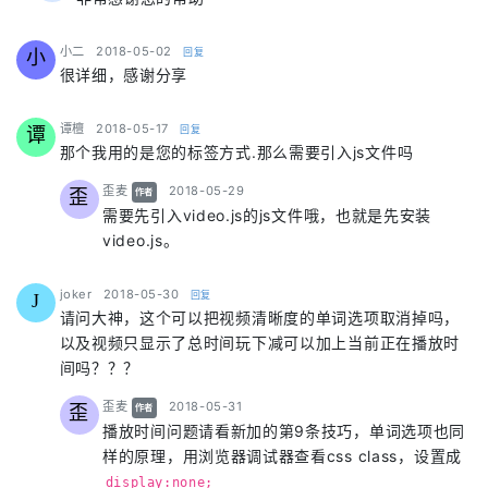
says:
小二
2018-05-02
回复
小
很详细，感谢分享
says:
谭檀
2018-05-17
回复
谭
那个我用的是您的标签方式.那么需要引入js文件吗
says:
歪麦
2018-05-29
歪
作者
需要先引入video.js的js文件哦，也就是先安装
video.js。
says:
joker
2018-05-30
回复
J
请问大神，这个可以把视频清晰度的单词选项取消掉吗，
以及视频只显示了总时间玩下减可以加上当前正在播放时
间吗？？？
says:
歪麦
2018-05-31
歪
作者
播放时间问题请看新加的第9条技巧，单词选项也同
样的原理，用浏览器调试器查看css class，设置成
display:none;