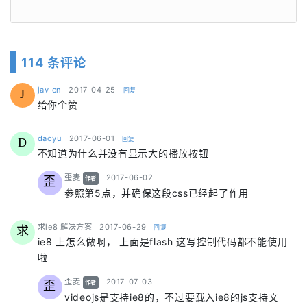
114 条评论
says:
jav_cn
2017-04-25
回复
J
给你个赞
says:
daoyu
2017-06-01
回复
D
不知道为什么并没有显示大的播放按钮
says:
歪麦
2017-06-02
歪
作者
参照第5点，并确保这段css已经起了作用
says:
求ie8 解决方案
2017-06-29
回复
求
ie8 上怎么做啊， 上面是flash 这写控制代码都不能使用
啦
says:
歪麦
2017-07-03
歪
作者
videojs是支持ie8的，不过要载入ie8的js支持文