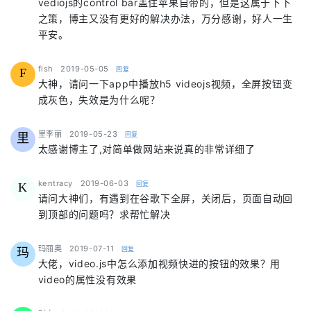
vediojs的control bar盖住苹果自带的，但是这属于下下
之策，博主又没有更好的解决办法，万分感谢，好人一生
平安。
says:
fish
2019-05-05
回复
F
大神，请问一下app中播放h5 videojs视频，全屏按钮变
成灰色，失效是为什么呢？
says:
里李丽
2019-05-23
回复
里
太感谢博主了,对简单做网站来说真的非常详细了
says:
kentracy
2019-06-03
回复
K
请问大神们，有遇到在谷歌下全屏，关闭后，页面自动回
到顶部的问题吗？求帮忙解决
says:
玛丽奥
2019-07-11
回复
玛
大佬，video.js中怎么添加视频快进的按钮的效果？用
video的属性没有效果