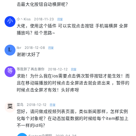
击最大化按钮自动横屏呢？
says:
小丶Kiss
2018-11-23
回复
小
大佬，使用这个插件 可以实现点击按钮 手机端横屏 全屏
播放吗？给个思路~
says:
lbr
2018-12-08
回复
L
谢谢!太好了
says:
等我胖了再去揍你
2018-12-12
回复
等
求助！为什么我在ios需要点击俩次暂停按钮才能生效！而
且在移动端播放的时候点击全屏进去就会退出来 ，暂停的
时候点击全屏才有效！头好疼呀
says:
菜鸟
2018-12-12
回复
菜
您好，请问做成视频列表页面，类似新闻那样，怎样实例
化每个对象呢？在动态加载数据的时候给每个item都加上
不一样的id吗？
says: