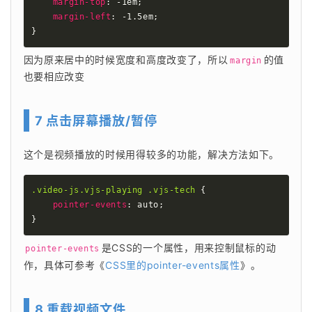
margin-top
:
 -1em
;
margin-left
:
 -1.5em
;
}
因为原来居中的时候宽度和高度改变了，所以
的值
margin
也要相应改变 
7 点击屏幕播放/暂停
这个是视频播放的时候用得较多的功能，解决方法如下。 
.video-js.vjs-playing .vjs-tech
{
pointer-events
:
 auto
;
}
是CSS的一个属性，用来控制鼠标的动
pointer-events
作，具体可参考《
CSS里的pointer-events属性
》。 
8 重载视频文件