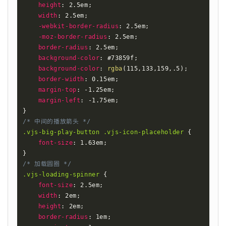
height
:
 2.5em
;
width
:
 2.5em
;
-webkit-border-radius
:
 2.5em
;
-moz-border-radius
:
 2.5em
;
border-radius
:
 2.5em
;
background-color
:
 #73859f
;
background-color
:
rgba
(
115
,
133
,
159
,
.5
)
;
border-width
:
 0.15em
;
margin-top
:
 -1.25em
;
margin-left
:
 -1.75em
;
}
/* 中间的播放箭头 */
.vjs-big-play-button .vjs-icon-placeholder
{
font-size
:
 1.63em
;
}
/* 加载圆圈 */
.vjs-loading-spinner
{
font-size
:
 2.5em
;
width
:
 2em
;
height
:
 2em
;
border-radius
:
 1em
;