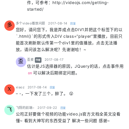
件，可参考：http://videojs.com/getting-
started/
says:
多个video播放问题
2017-08-14
回复
多
您好，请问您下，我是弄成点击DIV1并把这个标签下的以
`.html()`的形式传入DIV class=”player”里播放，目前只
能首次刷新默认传第一个div1里的值播放，点击无法播
放，请问该怎么解决呢？先谢谢哈！~
says:
歪麦
2017-08-17
歪
作者
估计是JS选择器的原因，JQuery的话，点击事件用
可以解决后期绑定问题。
on
says:
xiaoz
2017-08-14
回复
X
– -，一下发了三个，醉了。 😮
says:
飞翔的前端~
2017-09-22
回复
飞
公司正好要做个视频的功能video.js官方文档全英文没看
懂~ 看到大神写的东西受益了 解决一些问题 感谢~