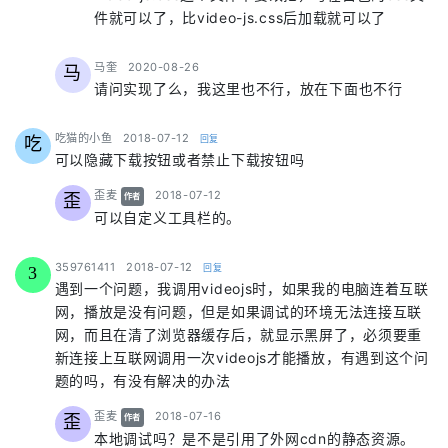
件就可以了，比video-js.css后加载就可以了
says:
马奎
2020-08-26
马
请问实现了么，我这里也不行，放在下面也不行
says:
吃猫的小鱼
2018-07-12
回复
吃
可以隐藏下载按钮或者禁止下载按钮吗
says:
歪麦
2018-07-12
歪
作者
可以自定义工具栏的。
says:
359761411
2018-07-12
回复
3
遇到一个问题，我调用videojs时，如果我的电脑连着互联
网，播放是没有问题，但是如果调试的环境无法连接互联
网，而且在清了浏览器缓存后，就显示黑屏了，必须要重
新连接上互联网调用一次videojs才能播放，有遇到这个问
题的吗，有没有解决的办法
says:
歪麦
2018-07-16
歪
作者
本地调试吗？是不是引用了外网cdn的静态资源。