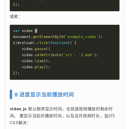
}
)
;
或者： 
var
 video 
=
document
.
getElementById
(
'example_video'
)
;
$
(
#reload
)
.
click
(
function
(
)
{
    video
.
pause
(
)
    video
.
setAttribute
(
'src'
,
'2.mp4'
)
;
    video
.
load
(
)
;
    video
.
play
(
)
;
}
)
;
9 进度显示当前播放时间
video.js
 默认倒序显示时间，也就是视频播放的剩余时
间。 要显示当前的播放时间，以及总共视频时长，加2行
CSS解决： 