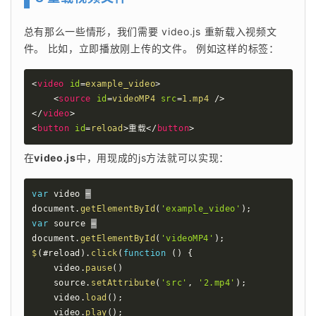
总有那么一些情形，我们需要 video.js 重新载入视频文
件。 比如，立即播放刚上传的文件。 例如这样的标签： 
<
video
id
=
example_video
>
<
source
id
=
videoMP4
src
=
1.mp4
/>
</
video
>
<
button
id
=
reload
>
重载
</
button
>
在
video.js
中，用现成的js方法就可以实现： 
var
 video 
=
document
.
getElementById
(
'example_video'
)
;
var
 source 
=
document
.
getElementById
(
'videoMP4'
)
;
$
(
#reload
)
.
click
(
function
(
)
{
    video
.
pause
(
)
    source
.
setAttribute
(
'src'
,
'2.mp4'
)
;
    video
.
load
(
)
;
    video
.
play
(
)
;