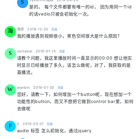
System中翱翔
2019-04-26
S
是的， 每个文件都要有唯一的id， 因为用同一个id
的话vedio只被会初始化一次。
says:
海货
2018-12-20
回复
海
我的播放遇到视频很小，黑色空间很大是什么原因？
says:
smilebai
2019-01-15
回复
S
请教个问题，我这里播放时间一直显示的00:00 想让他实
时显示已经播放了多久，该怎么做呢，对了，我获取的是
直播流。
says:
wanbin
2019-01-30
回复
W
您好，请教一下，如何增加一个button呢，现在想加一个
功能性的button，而又不想把它做到control bar里，如何
去做呢
says:
fj
2019-03-01
回复
F
audio 标签 怎么初始化，通过jquery