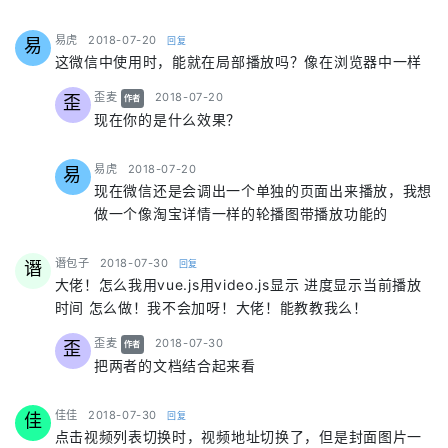
says:
易虎
2018-07-20
回复
易
这微信中使用时，能就在局部播放吗？像在浏览器中一样
says:
歪麦
2018-07-20
歪
作者
现在你的是什么效果？
says:
易虎
2018-07-20
易
现在微信还是会调出一个单独的页面出来播放，我想
做一个像淘宝详情一样的轮播图带播放功能的
says:
谮包子
2018-07-30
回复
谮
大佬！怎么我用vue.js用video.js显示 进度显示当前播放
时间 怎么做！我不会加呀！大佬！能教教我么！
says:
歪麦
2018-07-30
歪
作者
把两者的文档结合起来看
says:
佳佳
2018-07-30
回复
佳
点击视频列表切换时，视频地址切换了，但是封面图片一