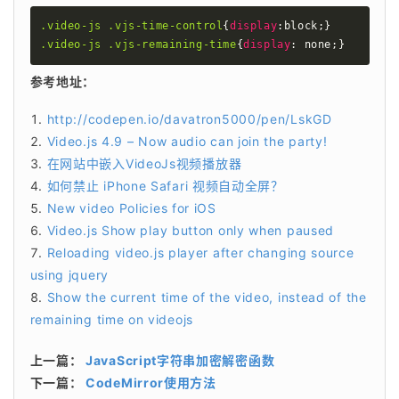
.video-js .vjs-time-control
{
display
:
block
;
}
.video-js .vjs-remaining-time
{
display
:
 none
;
}
参考地址：
http://codepen.io/davatron5000/pen/LskGD
Video.js 4.9 – Now audio can join the party!
在网站中嵌入VideoJs视频播放器
如何禁止 iPhone Safari 视频自动全屏？
New video Policies for iOS
Video.js Show play button only when paused
Reloading video.js player after changing source
using jquery
Show the current time of the video, instead of the
remaining time on videojs
上一篇：
JavaScript字符串加密解密函数
下一篇：
CodeMirror使用方法