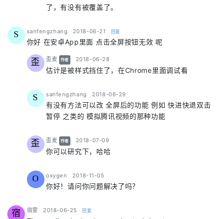
了，有没有被覆盖了。
says:
sanfengzhang
2018-06-21
回复
S
你好 在安卓App里面 点击全屏按钮无效 呢
says:
歪麦
2018-06-28
歪
作者
估计是被样式挡住了，在Chrome里面调试看
says:
sanfengzhang
2018-06-29
S
有没有方法可以改 全屏后的功能 例如 快进快退双击
暂停 之类的 模拟腾讯视频的那种功能
says:
歪麦
2018-07-09
歪
作者
你可以研究下，哈哈
says:
oxygen
2018-11-05
O
你好！请问你问题解决了吗？
says:
宿雾
2018-06-25
回复
宿