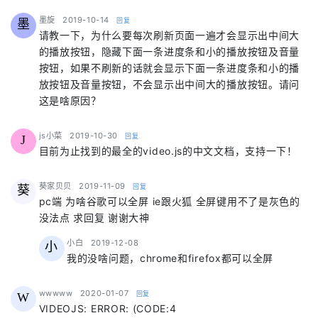
says:
墨旋
2019-10-14
回复
墨
请教一下，为什么要每次刷新页面一遍才会显示出中间大
的播放按钮，隐藏下面一条进度条和小的播放按钮及音量
按钮，如果不刷新的话就会显示下面一条进度条和小的播
放按钮及音量按钮，不会显示出中间大的播放按钮。请问
这是啥原因？
says:
js小菜
2019-10-30
回复
J
目前为止找到的最全的video.js的中文文档，支持一下！
says:
葵家贝贝
2019-11-09
回复
葵
pc端 为啥谷歌可以全屏 ie跟火狐 全屏键用不了是灰色的
没法点 求回复 谢谢大神
says:
小白
2019-12-08
小
我的没啥问题，chrome和firefox都可以全屏
says:
wwwww
2020-01-07
回复
W
VIDEOJS: ERROR: (CODE:4