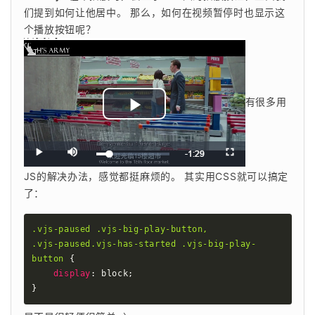
们提到如何让他居中。 那么，如何在视频暂停时也显示这
个播放按钮呢？ 
有很多用
JS的解决办法，感觉都挺麻烦的。 其实用CSS就可以搞定
了： 
.vjs-paused .vjs-big-play-button,

.vjs-paused.vjs-has-started .vjs-big-play-
button
{
display
:
 block
;
}