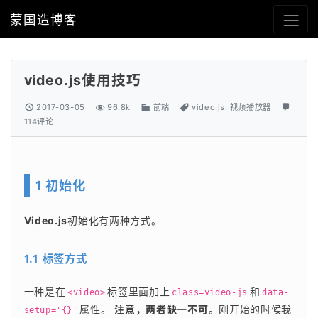
蒙国造博客
video.js使用技巧
2017-03-05
96.8k
前端
video.js
,
视频播放器
114评论
1 初始化
Video.js
初始化有两种方式。 
1.1 标签方式
一种是在
标签里面加上
和
<video>
class=video-js
data-
属性。 
注意，两者缺一不可。
刚开始的时候我
setup='{}'