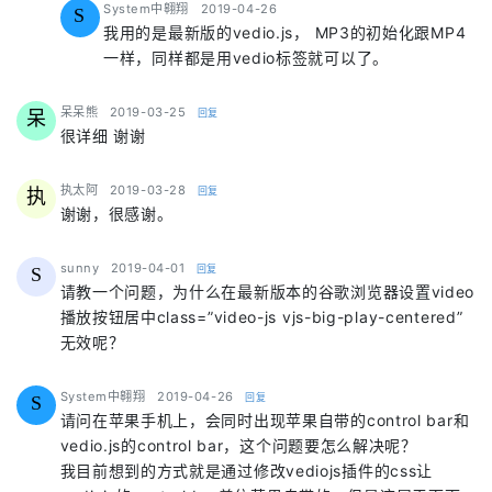
says:
System中翱翔
2019-04-26
S
我用的是最新版的vedio.js， MP3的初始化跟MP4
一样，同样都是用vedio标签就可以了。
says:
呆呆熊
2019-03-25
回复
呆
很详细 谢谢
says:
执太阿
2019-03-28
回复
执
谢谢，很感谢。
says:
sunny
2019-04-01
回复
S
请教一个问题，为什么在最新版本的谷歌浏览器设置video
播放按钮居中class=”video-js vjs-big-play-centered”
无效呢？
says:
System中翱翔
2019-04-26
回复
S
请问在苹果手机上，会同时出现苹果自带的control bar和
vedio.js的control bar，这个问题要怎么解决呢？
我目前想到的方式就是通过修改vediojs插件的css让