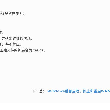
，
统缺省值为 6。
件。
，并列出详细的信息。
息，并不解压。
此时压缩文件的扩展名为.tar.gz。
下一篇：
Windows后台启动、停止和重启WN