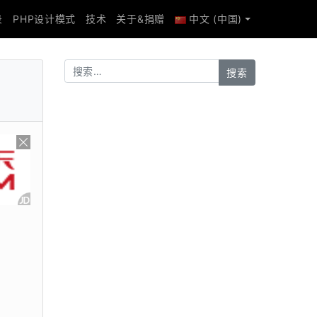
录
PHP设计模式
技术
关于&捐赠
中文 (中国)