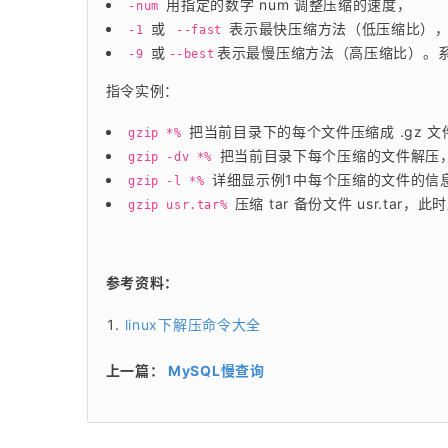
用指定的数字 num 调整压缩的速度，
-num
或
表示最快压缩方法（低压缩比）
-1
--fast
或
表示最慢压缩方法（高压缩比）。系
-9
--best
指令实例：
把当前目录下的每个文件压缩成 .gz 文
gzip *%
把当前目录下每个压缩的文件解压
gzip -dv *%
详细显示例1中每个压缩的文件的信
gzip -l *%
压缩 tar 备份文件 usr.tar，
gzip usr.tar%
参考资料：
linux下解压命令大全
上一篇：
MySQL慢查询