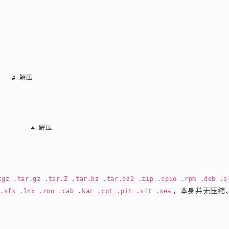
     # 解压
          # 解压
tgz .tar.gz .tar.Z .tar.bz .tar.bz2 .zip .cpio .rpm .deb .sl
，本身并无压缩
 .sfx .lnx .zoo .cab .kar .cpt .pit .sit .sea