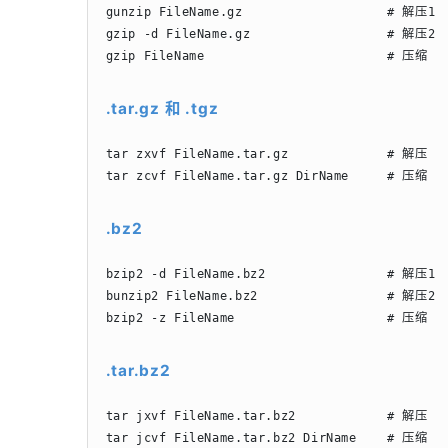
gunzip FileName.gz                   # 解压1

gzip -d FileName.gz                  # 解压2

gzip FileName                        # 压缩
.tar.gz 和 .tgz
tar zxvf FileName.tar.gz             # 解压

tar zcvf FileName.tar.gz DirName     # 压缩
.bz2
bzip2 -d FileName.bz2                # 解压1

bunzip2 FileName.bz2                 # 解压2

bzip2 -z FileName                    # 压缩
.tar.bz2
tar jxvf FileName.tar.bz2            # 解压

tar jcvf FileName.tar.bz2 DirName    # 压缩