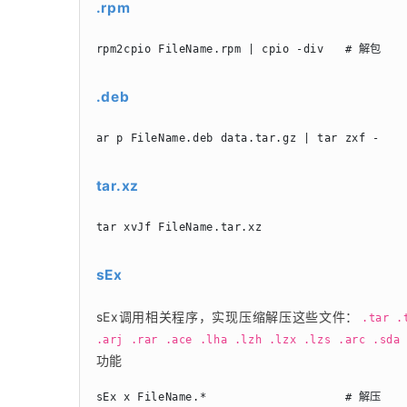
.rpm
rpm2cpio FileName.rpm | cpio -div   # 解包
.deb
ar p FileName.deb data.tar.gz | tar zxf -  
tar.xz
tar xvJf FileName.tar.xz                   
sEx
sEx调用相关程序，实现压缩解压这些文件：
.tar .
.arj .rar .ace .lha .lzh .lzx .lzs .arc .sda
功能
sEx x FileName.*                    # 解压
