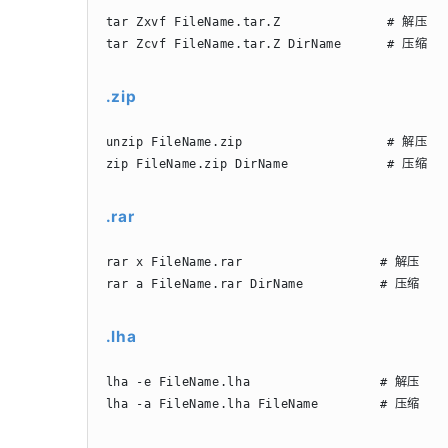
tar Zxvf FileName.tar.Z              # 解压

tar Zcvf FileName.tar.Z DirName      # 压缩
.zip
unzip FileName.zip                   # 解压

zip FileName.zip DirName             # 压缩
.rar
rar x FileName.rar                  # 解压

rar a FileName.rar DirName          # 压缩
.lha
lha -e FileName.lha                 # 解压

lha -a FileName.lha FileName        # 压缩