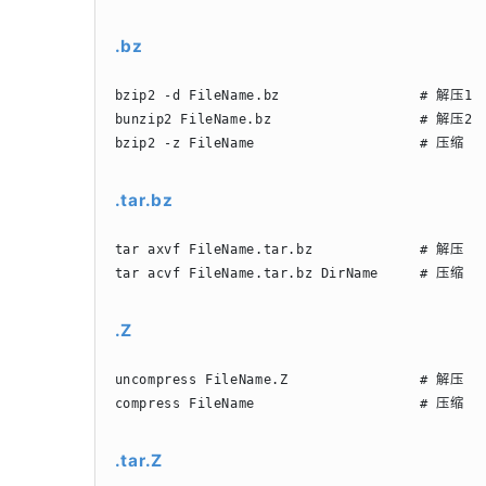
.bz
bzip2 -d FileName.bz                 # 解压1

bunzip2 FileName.bz                  # 解压2

bzip2 -z FileName                    # 压缩
.tar.bz
tar axvf FileName.tar.bz             # 解压

tar acvf FileName.tar.bz DirName     # 压缩
.Z
uncompress FileName.Z                # 解压

compress FileName                    # 压缩
.tar.Z