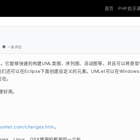
首页
PHP启示
一条评论
具。它能够快速的构建UML类图、序列图、活动图等，并且可以将原型
们还可以在Eclipse下面创建自定义的元素。UMLet可以在Windows、
运行在。
轻便好用。
//umlet.com/changes.htm
，
dows、Linux、OSX使用的都是同一个包。