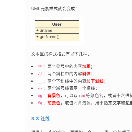
UML元素样式就会变成：
文本区的样式格式有以下几种：
：两个星号中的内容
加粗
；
**
：两个斜杠中的内容
斜体
；
//
：两个下划线中的内容
加下划线
；
__
：两个减号线表示一个横线；
--
：
背景色
，可以取
等颜色名，或者十六进
bg
red
：
前景色
，取值同背景色，用于指定
文字
和
边
fg
3.3 连线