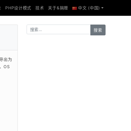
录
PHP设计模式
技术
关于&捐赠
中文 (中国)
导出为
OS 