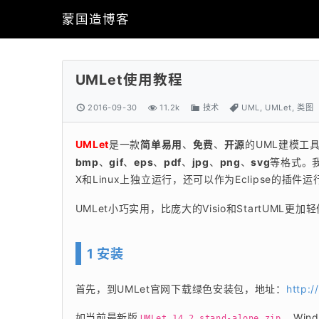
蒙国造博客
UMLet使用教程
2016-09-30
11.2k
技术
UML
,
UMLet
,
类图
UMLet
是一款
简单易用
、
免费
、
开源
的UML建模工
bmp
、
gif
、
eps
、
pdf
、
jpg
、
png
、
svg
等格式。我
X和Linux上独立运行，还可以作为Eclipse的插件
UMLet小巧实用，比庞大的Visio和StartUML更加
1 安装
首先，到UMLet官网下载绿色安装包，地址：
http:
如当前最新版
，Win
UMLet 14.2 stand-alone.zip