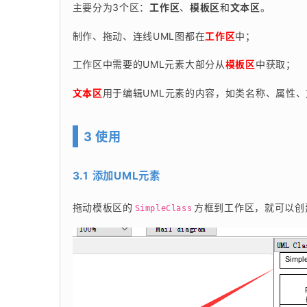
主要分为3个区：
工作区
、
模板区
和
文本区
。
制作、拖动、连线UML图都在
工作区
中；
工作区中需要的UML元素大部分从
模板区
中获取；
文本区
用于编辑UML元素的内容，如类名称、属性
3 使用
3.1 添加UML元素
拖动模板区的
方框到工作区，就可以创
SimpleClass