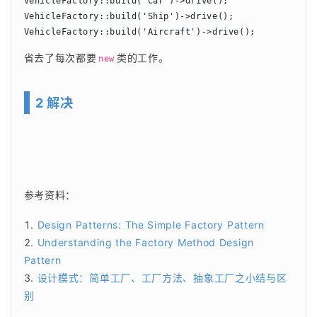
VehicleFactory::build('Car')->drive();

VehicleFactory::build('Ship')->drive();

VehicleFactory::build('Aircraft')->drive();
省去了每次都要
类的工作。
new
2 解决
参考资料：
Design Patterns: The Simple Factory Pattern
Understanding the Factory Method Design
Pattern
设计模式：简单工厂、工厂方法、抽象工厂之小结与区
别