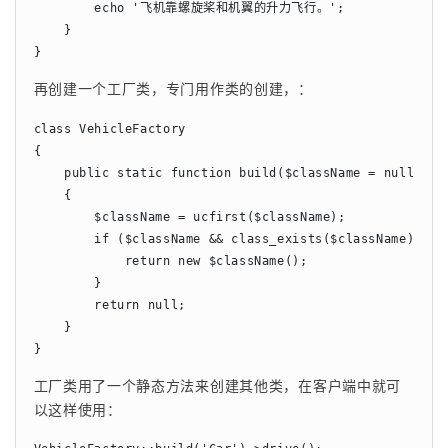
        echo '飞机靠螺旋桨和机翼的升力飞行。';

    }

}
再创建一个工厂类，专门用作类的创建，：
class VehicleFactory

{

    public static function build($className = null)

    {

        $className = ucfirst($className);

        if ($className && class_exists($className)) {

            return new $className();

        }

        return null;

    }

}
工厂类用了一个静态方法来创建其他类，在客户端中就可
以这样使用：