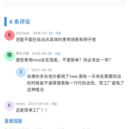
4 条评论
says:
xflyhack
2018-05-30
回复
X
还能不能在给出点具体的使用场景和例子呢
says:
带头大哥
2019-09-06
回复
带
感觉使用new去实现类，不更简单？何必多此一举？
says:
1
2021-03-29
1
如果你多处地方都用了new,那有一天命名需要改动
的时候是不是得搜索每一行代码去改，而工厂避免了
这种情况
says:
vasks
2020-04-06
回复
V
这是简单工厂！！
发表回复