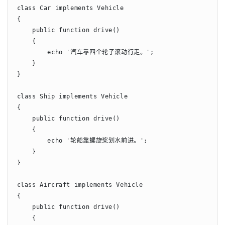
class Car implements Vehicle

{

    public function drive()

    {

        echo '汽车靠四个轮子滚动行走。';

    }

}

class Ship implements Vehicle

{

    public function drive()

    {

        echo '轮船靠螺旋桨划水前进。';

    }

}

class Aircraft implements Vehicle

{

    public function drive()

    {
