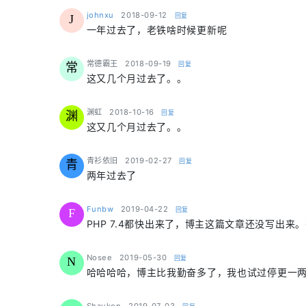
says:
johnxu
2018-09-12
回复
J
一年过去了，老铁啥时候更新呢
says:
常德霸王
2018-09-19
回复
常
这又几个月过去了。。
says:
渊虹
2018-10-16
回复
渊
这又几个月过去了。。
says:
青衫依旧
2019-02-27
回复
青
两年过去了
says:
Funbw
2019-04-22
回复
F
PHP 7.4都快出来了，博主这篇文章还没写出来
says:
Nosee
2019-05-30
回复
N
哈哈哈哈，博主比我勤奋多了，我也试过停更一
says: