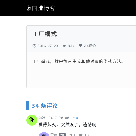
蒙国造博客
工厂模式
2016-07-29
8.1k
34评论
工厂模式，就是负责生成其他对象的类或方法。
34 条评论
says:
你好
2017-06-06
回复
你
看得起劲，突然没了，遗憾啊
says:
歪麦
2017-06-07
作者