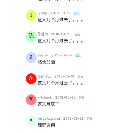
says:
iyting
2018-03-17
回复
I
这又几个月过去了。。。
says:
陈近南
2018-04-23
回复
陈
这又几个月过去了。。。
says:
Zavier
2018-04-24
回复
Z
站长加油
says:
东邦浮云
2018-05-19
回复
东
这又几个月过去了。。。
says:
xflyhack
2018-05-30
回复
X
这又月底了
says:
Angela.wang
2018-06-28
回复
A
理解透彻