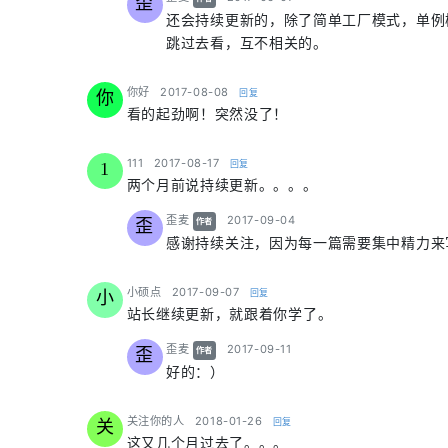
歪
还会持续更新的，除了简单工厂模式，单例
跳过去看，互不相关的。
says:
你好
2017-08-08
回复
你
看的起劲啊！突然没了！
says:
111
2017-08-17
回复
1
两个月前说持续更新。。。。
says:
歪麦
2017-09-04
歪
作者
感谢持续关注，因为每一篇需要集中精力来
says:
小硕点
2017-09-07
回复
小
站长继续更新，就跟着你学了。
says:
歪麦
2017-09-11
歪
作者
好的：）
says:
关注你的人
2018-01-26
回复
关
这又几个月过去了。。。