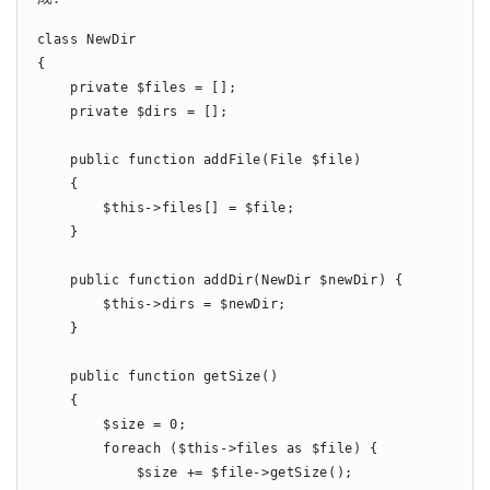
class NewDir

{

    private $files = [];

    private $dirs = [];

    public function addFile(File $file)

    {

        $this->files[] = $file;

    }

    public function addDir(NewDir $newDir) {

        $this->dirs = $newDir;

    }

    public function getSize()

    {

        $size = 0;

        foreach ($this->files as $file) {

            $size += $file->getSize();
