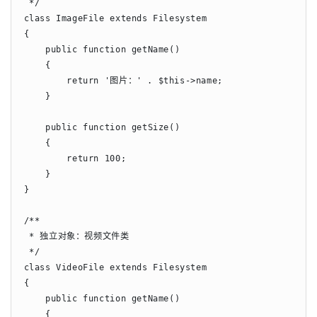
 */

class ImageFile extends Filesystem

{

    public function getName()

    {

        return '图片：' . $this->name;

    }

    public function getSize()

    {

        return 100;

    }

}

/**

 * 独立对象：视频文件类

 */

class VideoFile extends Filesystem

{

    public function getName()

    {
