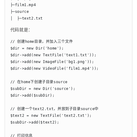
├─film1.mp4

├─source

│  ├─text2.txt
代码就是：
// 创建home目录，并加入三个文件

$dir = new Dir('home');

$dir->add(new TextFile('text1.txt'));

$dir->add(new ImageFile('bg1.png'));

$dir->add(new VideoFile('film1.mp4'));

// 在home下创建子目录source

$subDir = new Dir('source');

$dir->add($subDir);

// 创建一个text2.txt，并放到子目录source中

$text2 = new TextFile('text2.txt');

$subDir->add($text2);

// 打印信息
