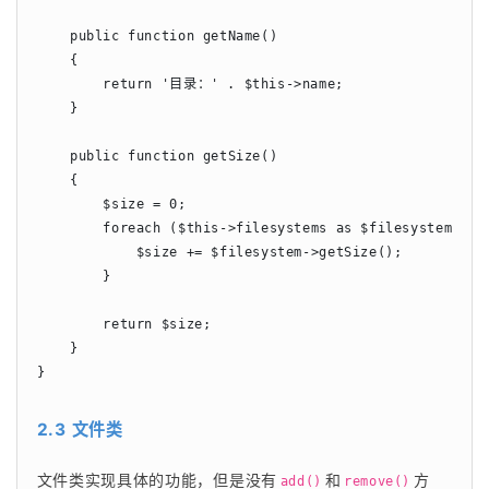
    public function getName()

    {

        return '目录：' . $this->name;

    }

    public function getSize()

    {

        $size = 0;

        foreach ($this->filesystems as $filesystem) {

            $size += $filesystem->getSize();

        }

        return $size;

    }

}
2.3 文件类
文件类实现具体的功能，但是没有
和
方
add()
remove()