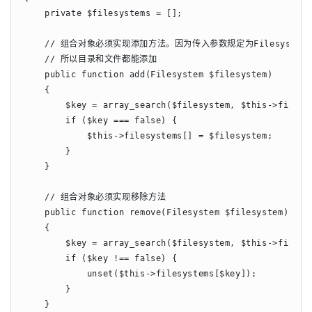
    private $filesystems = [];

    // 组合对象必须实现添加方法。因为传入参数规定为Filesystem类
    // 所以目录和文件都能添加

    public function add(Filesystem $filesystem)

    {

        $key = array_search($filesystem, $this->filesys
        if ($key === false) {

            $this->filesystems[] = $filesystem;

        }

    }

    // 组合对象必须实现移除方法

    public function remove(Filesystem $filesystem)

    {

        $key = array_search($filesystem, $this->filesys
        if ($key !== false) {

            unset($this->filesystems[$key]);

        }

    }
