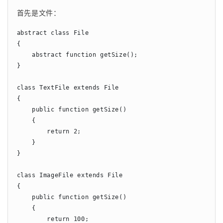
首先是文件：
abstract class File

{

    abstract function getSize();

}

class TextFile extends File

{

    public function getSize()

    {

        return 2;

    }

}

class ImageFile extends File

{

    public function getSize()

    {

        return 100;
