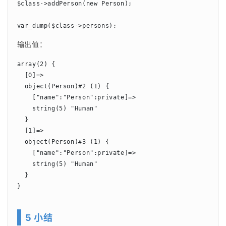
$class->addPerson(new Person);

var_dump($class->persons);
输出值：
array(2) {

  [0]=>

  object(Person)#2 (1) {

    ["name":"Person":private]=>

    string(5) "Human"

  }

  [1]=>

  object(Person)#3 (1) {

    ["name":"Person":private]=>

    string(5) "Human"

  }

}
5 小结