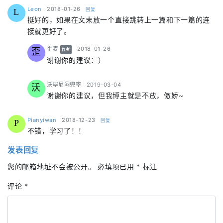
says:
Leon
2018-01-26
回复
L
挺好的，如果在文末放一个直接跳转上一篇和下一篇的连
接就更好了。
says:
歪麦
2018-01-26
歪
作者
谢谢你的建议：）
says:
沃毕尼闷兜率
2019-03-04
沃
谢谢你的建议，但我博主就是不放，傲娇~
says:
Pianyiwan
2018-12-23
回复
P
不错，学习了！！
发表回复
您的邮箱地址不会被公开。
必填项已用
*
标注
评论
*