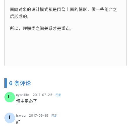
面向对象的设计模式都是围绕上面的情形，做一些组合之
后形成的。
所以，理解类之间关系才是重点。
6 条评论
says:
cyanlife
2017-07-25
回复
C
博主用心了
says:
iswau
2017-09-19
回复
I
好