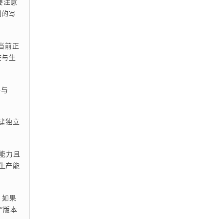
要注意
制的写
当前正
查与生
件与
建独立
产能力且
再生产能
。如果
”版本