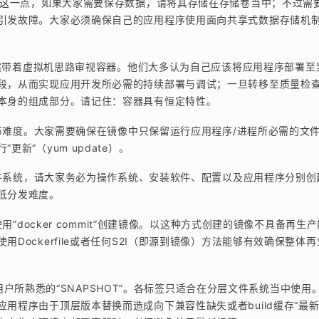
到这一点，如果大家需要保存数据，请将其存储在存储卷当中；不过需
引发故障。大家必须确保自己的应用程序使用面向共享式数据存储机
仍然带着虚拟机思路审视容器。他们大多认为自己应该将应用程序部署至
段，从而实现应用开发所必需的持续部署与调试；一旦转移至质量检
本身的组成部分。请记住：容器具有恒定特性。
发布难度。大家需要确保在镜像中只保留运行应用程序/进程所必需的文
新”（yum update）。
文件系统，请大家务必为操作系统、安装软件、配置以及应用程序分别创
低分发难度。
使用“docker commit”创建镜像。以这种方式创建的镜像不具备再生
Dockerfile或者任何S2I（即源到镜像）方法能够有效确保整体
en用户所熟悉的“SNAPSHOT”。各标签只适合在分层文件系统当中使用
用程序由于顶层版本替换而造成向下兼容性缺失或者build缓存“最新