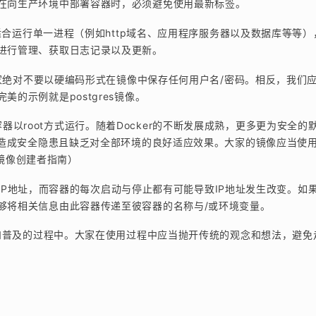
在向生产环境中部署容器时，必须避免使用最新标签。
常适合运行单一进程（例如http域名、应用程序服务器以及数据库等等）
进行管理、获取日志记录以及更新。
大家绝对不要以硬编码形式在镜像中保存任何用户名/密码。相反，我们
的示例就是postgres镜像。
er容器以root方式运行。随着Docker的不断发展成熟，更多更为安全的
能造成安全隐患且缺乏对全部环境的良好适应效果。大家的镜像应当使用U
r镜像创建者指南）
部IP地址，而容器的每次启动与停止都有可能导致IP地址发生改变。如
够将相关信息由此容器传递至彼容器的名称与/或环境变量。
地和普及的过程中。大家在使用过程中应当抛开传统的观念和想法，避免