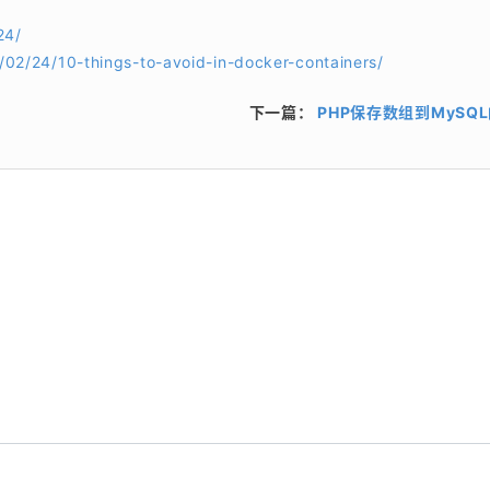
24/
/02/24/10-things-to-avoid-in-docker-containers/
下一篇：
PHP保存数组到MySQ