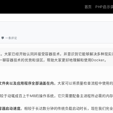
首页
PHP启示
一条评论
引擎。大家已经开始认同并接受容器技术，并意识到它能够解决多种现实
聊容器技术的优势和误区，帮助大家更好地理解和使用Docker。
文件夹以及应用程序全部涵盖在内
。大家可以将质量检查流程中使用
相较于动辄成百上千MB的操作系统，它只需要配备主进程所必需的内
容器启动速度
。相较于长达数分钟的传统负载启动时长，现在我们完