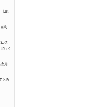
，但如
应当利
默认选
SER
果应用
走入误