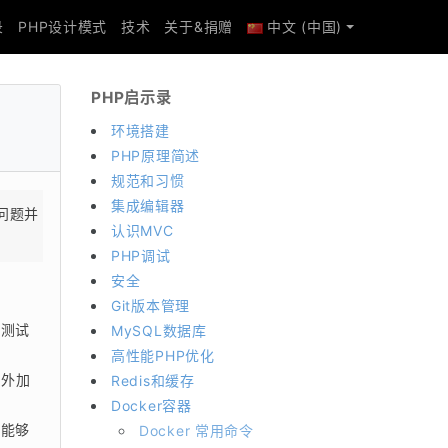
录
PHP设计模式
技术
关于&捐赠
中文 (中国)
PHP启示录
环境搭建
PHP原理简述
规范和习惯
集成编辑器
问题并
认识MVC
PHP调试
安全
Git版本管理
的测试
MySQL数据库
高性能PHP优化
存外加
Redis和缓存
Docker容器
全能够
Docker 常用命令