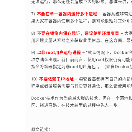
无法运行，那么无疑会造成巨大的麻烦。总体来讲，
7) 
不要在单一容器内运行多个进程
 – 容器系统非
果大家在容器内使用多个进程，则可能很难对其分别
8) 
不要在镜像内保存凭证，建议使用环境变量
 – 
用环境变量从容器之外获取此类信息。在这方面，最完美
9) 
以非root用户运行进程
 – “默认情况下，Dock
项亦陆续出现。就目前而言，使用root权限仍有可
指令将容器指定为非root用户角色”。（来自Docke
10) 
不要依赖于IP地址
 – 每套容器都拥有自己的内
程序或者微服务需要与其它容器通信，那么请使用能
Docker技术作为当前最火爆的技术，仍在一个落
区、绕进弯路，在技术转型的过程中先人一步。
原文链接：