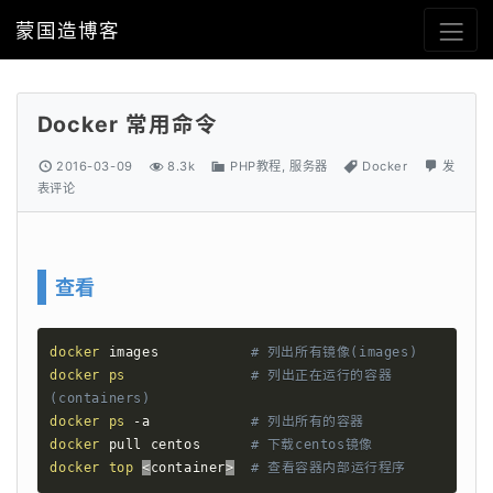
蒙国造博客
Docker 常用命令
2016-03-09
8.3k
PHP教程
,
服务器
Docker
发
表评论
查看
docker
 images           
# 列出所有镜像(images)
docker
ps
# 列出正在运行的容器
(containers)
docker
ps
 -a            
# 列出所有的容器
docker
 pull centos      
# 下载centos镜像
docker
top
<
container
>
# 查看容器内部运行程序