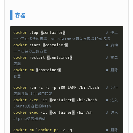
容器
docker
 stop 
<
container
>
# 停止
一个正在运行的容器，<container>可以是容器ID或名称
docker
 start 
<
container
>
# 启动
一个已经停止的容器
docker
 restart 
<
container
>
# 重启
容器
docker
rm
<
container
>
# 删除
容器
docker
 run -i -t -p :80 LAMP /bin/bash   
# 运行
容器并做http端口转发
docker
exec
 -it 
<
container
>
 /bin/bash    
# 进入
ubuntu类容器的bash
docker
exec
 -it 
<
container
>
 /bin/sh      
# 进入
alpine类容器的sh
docker
rm
`
docker
ps
 -a -q
`
# 删除