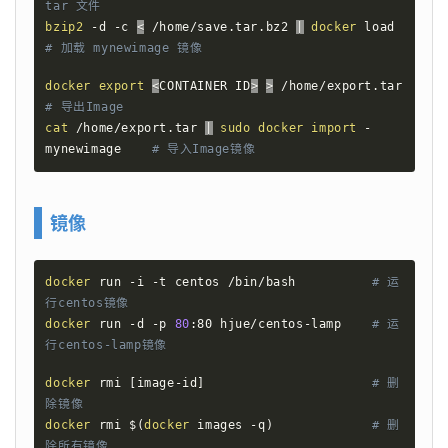
tar 文件
bzip2
 -d -c 
<
 /home/save.tar.bz2 
|
docker
 load    
# 加载 mynewimage 镜像
docker
export
<
CONTAINER ID
>
>
 /home/export.t
# 导出Image
cat
 /home/export.tar 
|
sudo
docker
import
 - 
mynewimage    
# 导入Image镜像
镜像
docker
 run -i -t centos /bin/bash          
# 运
行centos镜像
docker
 run -d -p 
80
:80 hjue/centos-lamp    
# 运
行centos-lamp镜像
docker
 rmi 
[
image-id
]
# 删
除镜像
docker
 rmi 
$(
docker
 images -q
)
# 删
除所有镜像