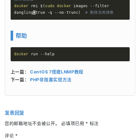
docker
 rmi 
$(
sudo
docker
 images --filter 
dangling
=
true -q --no-trunc
)
# 删除无用镜像
帮助
docker
 run --help
上一篇：
CentOS 7搭建LNMP教程
下一篇：
PHP非阻塞实现方法
发表回复
您的邮箱地址不会被公开。
必填项已用
*
标注
评论
*