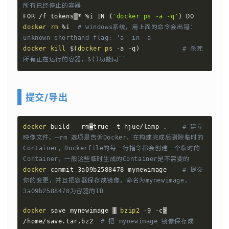
所有已经停止的容器
FOR /f 
tokens
=
* %i IN 
(
'docker ps -a -q'
)
 DO 
docker
rm
 %i  
# windows系统，用上面的命令会出错：
unknown shorthand flag: 'a' in -a 
docker
kill
$(
docker
ps
 -a -q
)
# 杀死
所有正在运行的容器，$()功能同``
提交/导出
docker
 build --rm
=
true -t hjue/lamp 
.
# 建立
映像文件。–rm 选项是告诉Docker，在构建完成后删除临时的
Container，Dockerfile的每一行指令都会创建一个临时的
Container，一般这些临时生成的Container是不需要的
docker
 commit 3a09b2588478 mynewimage    
# 提交
你的变更，并且把容器保存成镜像，命名为mynewimage，
3a09b2588478为容器的ID
docker
 save mynewimage 
|
bzip2
 -9 -c
>
/home/save.tar.bz2  
# 把 mynewimage 镜像保存成 